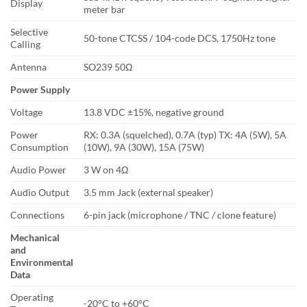
Display
meter bar
Selective
50-tone CTCSS / 104-code DCS, 1750Hz tone
Calling
Antenna
SO239 50Ω
Power Supply
Voltage
13.8 VDC ±15%, negative ground
Power
RX: 0.3A (squelched), 0.7A (typ) TX: 4A (5W), 5A
Consumption
(10W), 9A (30W), 15A (75W)
Audio Power
3 W on 4Ω
Audio Output
3.5 mm Jack (external speaker)
Connections
6-pin jack (microphone / TNC / clone feature)
Mechanical
and
Environmental
Data
Operating
-20°C to +60°C