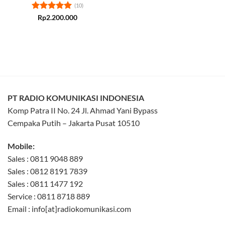
(10)
Rated
5
Rp
2.200.000
out of 5
PT RADIO KOMUNIKASI INDONESIA
Komp Patra II No. 24 Jl. Ahmad Yani Bypass
Cempaka Putih – Jakarta Pusat 10510
Mobile:
Sales : 0811 9048 889
Sales : 0812 8191 7839
Sales : 0811 1477 192
Service : 0811 8718 889
Email : info[at]radiokomunikasi.com