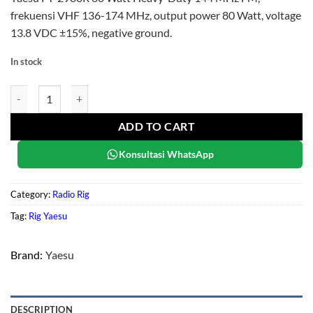
frekuensi VHF 136-174 MHz, output power 80 Watt, voltage
13.8 VDC ±15%, negative ground.
In stock
Yaesu FT-2980R quantity
ADD TO CART
Konsultasi WhatsApp
Category:
Radio Rig
Tag:
Rig Yaesu
Brand:
Yaesu
DESCRIPTION