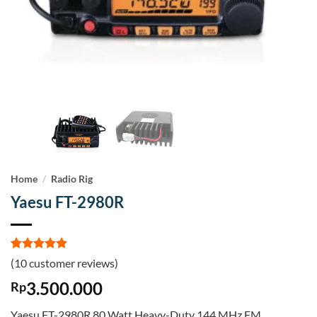
Home
/
Radio Rig
Yaesu FT-2980R
Rated
10
5
(
10
customer reviews)
out of 5
based on
3.500.000
Rp
customer
ratings
Yaesu FT-2980R 80 Watt Heavy-Duty 144 MHz FM,