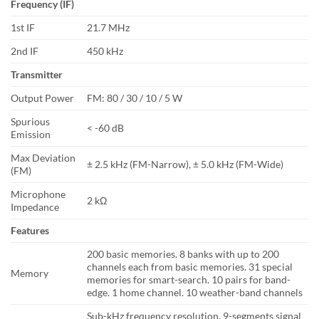
Frequency (IF)
1st IF
21.7 MHz
2nd IF
450 kHz
Transmitter
Output Power
FM: 80 / 30 / 10 / 5 W
Spurious
< -60 dB
Emission
Max Deviation
± 2.5 kHz (FM-Narrow), ± 5.0 kHz (FM-Wide)
(FM)
Microphone
2 kΩ
Impedance
Features
200 basic memories. 8 banks with up to 200
channels each from basic memories. 31 special
Memory
memories for smart-search. 10 pairs for band-
edge. 1 home channel. 10 weather-band channels
Sub-kHz frequency resolution. 9-segments signal