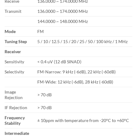
Receive
136.0000 ~ 174.0000 MHz
Transmit
136.0000 ~ 174.0000 MHz
144.0000 ~ 148.0000 MHz
Mode
FM
Tuning Step
5 / 10 / 12.5 / 15 / 20 / 25 / 50 / 100 kHz / 1 MHz
Receiver
Sensitivity
< 0.4 uV (12 dB SINAD)
Selectivity
FM-Narrow: 9 kHz (-6dB), 22 kHz (-60dB)
FM-Wide: 12 kHz (-6dB), 28 kHz (-60dB)
Image
> 70 dB
Rejection
IF Rejection
> 70 dB
Frequency
± 10ppm with temperature from -20°C to +60°C
Stability
Intermediate