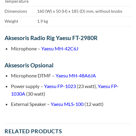
Temperature
Dimensions
160 (W) x 50 (H) x 185 (D) mm, without knobs
Weight
1.9 kg
Aksesoris Radio Rig Yaesu FT-2980R
Microphone –
Yaesu MH-42C6J
Aksesoris Opsional
Microphone DTMF –
Yaesu MH-48A6JA
Power supply –
Yaesu FP-1023
(23 watt),
Yaesu FP-
1030A
(30 watt)
External Speaker –
Yaesu MLS-100
(12 watt)
RELATED PRODUCTS