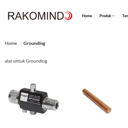
Skip
to
Home
Produk
Te
content
Home
/
Grounding
alat untuk Grounding