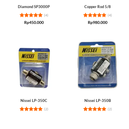
Diamond SP3000P
Copper Rod 5/8
(4)
(4)
Rated
5
Rated
5
Rp
450.000
Rp
980.000
out of 5
out of 5
Nissei LP-350C
Nissei LP-350B
(2)
(2)
Rated
5
Rated
5
out of 5
out of 5