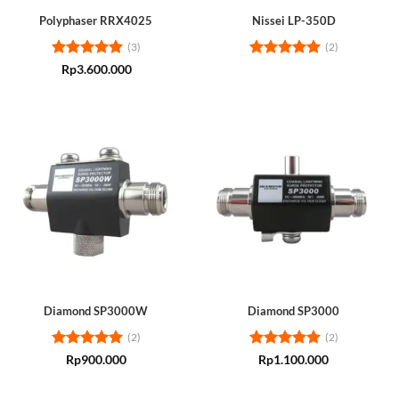
Polyphaser RRX4025
Nissei LP-350D
(3)
(2)
Rated
5
Rated
5
Rp
3.600.000
out of 5
out of 5
Diamond SP3000W
Diamond SP3000
(2)
(2)
Rated
5
Rated
5
Rp
900.000
Rp
1.100.000
out of 5
out of 5