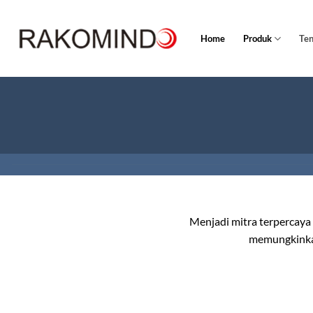
Skip
to
Home
Produk
Te
content
Menjadi mitra terpercaya d
memungkinkan