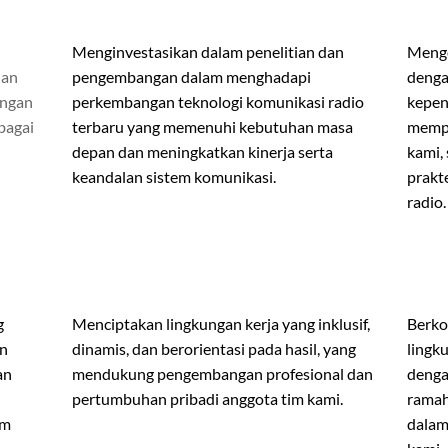
Menginvestasikan dalam penelitian dan
Menge
dan
pengembangan dalam menghadapi
denga
engan
perkembangan teknologi komunikasi radio
kepen
bagai
terbaru yang memenuhi kebutuhan masa
mempe
depan dan meningkatkan kinerja serta
kami,
keandalan sistem komunikasi.
prakt
radio.
g
Menciptakan lingkungan kerja yang inklusif,
Berko
an
dinamis, dan berorientasi pada hasil, yang
lingk
an
mendukung pengembangan profesional dan
denga
pertumbuhan pribadi anggota tim kami.
ramah
am
dalam