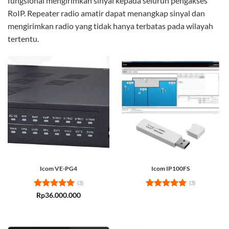
fungsional mengirimkan sinyal kepada seluruh pengakses
RoIP. Repeater radio amatir dapat menangkap sinyal dan
mengirimkan radio yang tidak hanya terbatas pada wilayah
tertentu.
Icom VE-PG4
Icom IP100FS
(3)
(3)
Rated
5
Rated
5
Rp
36.000.000
out of 5
out of 5