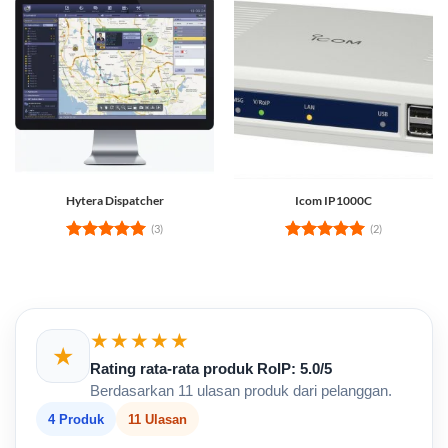
Hytera Dispatcher
Icom IP1000C
(3)
(2)
Rated
5
Rated
5
out of 5
out of 5
★★★★★
★
Rating rata-rata produk RoIP: 5.0/5
Berdasarkan 11 ulasan produk dari pelanggan.
4 Produk
11 Ulasan