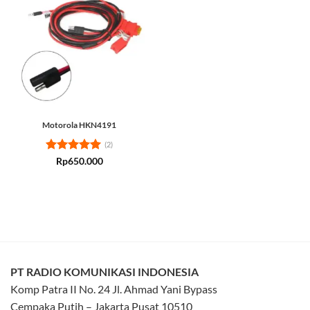
Motorola HKN4191
(2)
Rated
5
Rp
650.000
out of 5
PT RADIO KOMUNIKASI INDONESIA
Komp Patra II No. 24 Jl. Ahmad Yani Bypass
Cempaka Putih – Jakarta Pusat 10510