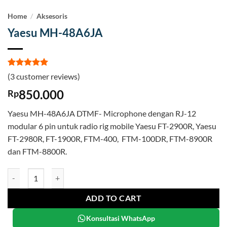
Home
/
Aksesoris
Yaesu MH-48A6JA
Rated
3
5
(
3
customer reviews)
out of 5
based on
850.000
Rp
customer
ratings
Yaesu MH-48A6JA DTMF- Microphone dengan RJ-12
modular 6 pin untuk radio rig mobile Yaesu FT-2900R, Yaesu
FT-2980R, FT-1900R, FTM-400, FTM-100DR, FTM-8900R
dan FTM-8800R.
Yaesu MH-48A6JA quantity
ADD TO CART
Konsultasi WhatsApp