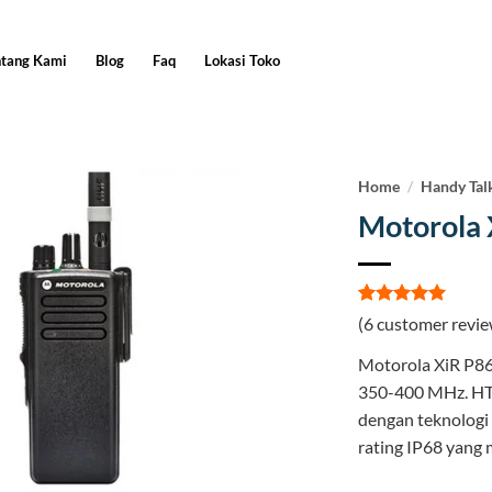
ntang Kami
Blog
Faq
Lokasi Toko
Home
/
Handy Tal
Motorola 
Rated
6
5
(
6
customer revie
out of 5
based on
Motorola XiR P8
customer
ratings
350-400 MHz. HT 
dengan teknologi 
rating IP68 yang