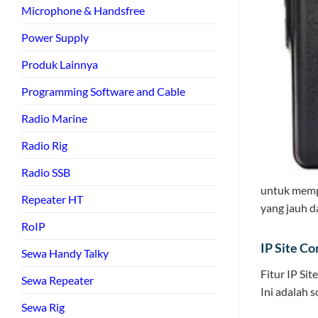
Microphone & Handsfree
Power Supply
Produk Lainnya
Programming Software and Cable
Radio Marine
Radio Rig
Radio SSB
untuk memp
Repeater HT
yang jauh da
RoIP
IP Site C
Sewa Handy Talky
Fitur IP Si
Sewa Repeater
Ini adalah s
Sewa Rig