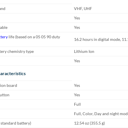
and
VHF, UHF
Yes
able
Yes
tery
life (based on a 05 05 90 duty
16.2 hours in digital mode, 11
tery chemistry type
Lithium Ion
Yes
aracteristics
tion board
Yes
utton
Yes
Full
Full, Color, Day and night mod
 standard battery)
12.54 oz (355.5 g)