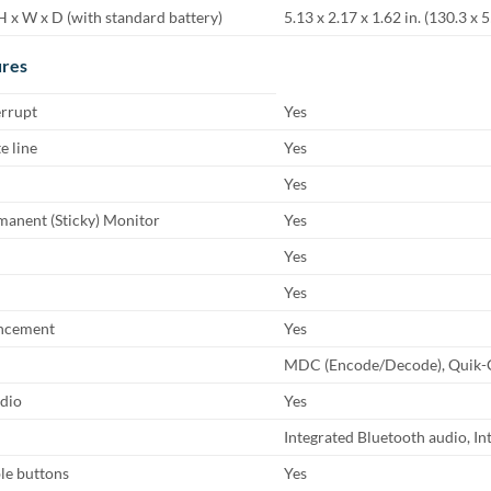
 x W x D (with standard battery)
5.13 x 2.17 x 1.62 in. (130.3 x
ures
errupt
Yes
e line
Yes
Yes
anent (Sticky) Monitor
Yes
Yes
Yes
ncement
Yes
MDC (Encode/Decode), Quik-C
udio
Yes
Integrated Bluetooth audio, In
e buttons
Yes