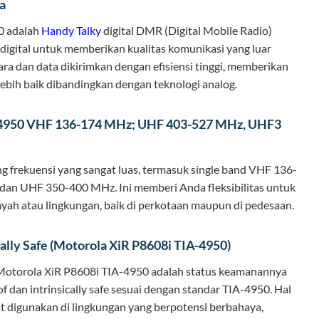
a
0 adalah
Handy Talky
digital DMR (Digital Mobile Radio)
igital untuk memberikan kualitas komunikasi yang luar
a dan data dikirimkan dengan efisiensi tinggi, memberikan
bih baik dibandingkan dengan teknologi analog.
-4950 VHF 136-174 MHz; UHF 403-527 MHz, UHF3
ng frekuensi yang sangat luas, termasuk single band VHF 136-
an UHF 350-400 MHz. Ini memberi Anda fleksibilitas untuk
ayah atau lingkungan, baik di perkotaan maupun di pedesaan.
cally Safe (Motorola XiR P8608i TIA-4950)
i Motorola XiR P8608i TIA-4950 adalah status keamanannya
of dan intrinsically safe sesuai dengan standar TIA-4950. Hal
pat digunakan di lingkungan yang berpotensi berbahaya,