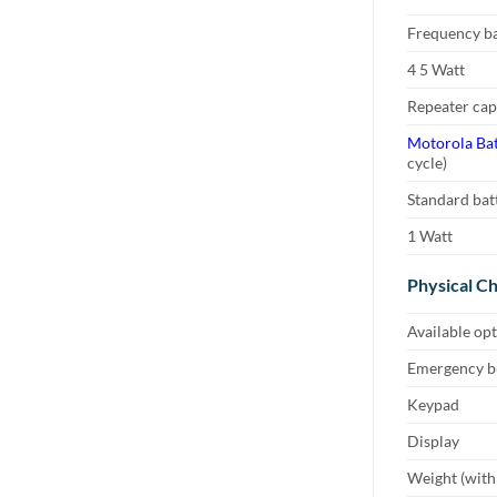
Frequency b
4 5 Watt
Repeater cap
Motorola Bat
cycle)
Standard bat
1 Watt
Physical Ch
Available op
Emergency b
Keypad
Display
Weight (with