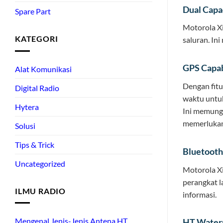
Dual Capa
Spare Part
Motorola X
KATEGORI
saluran. In
GPS Capa
Alat Komunikasi
Dengan fitu
Digital Radio
waktu untuk
Hytera
Ini memungk
memerlukan
Solusi
Tips & Trick
Bluetooth
Uncategorized
Motorola X
perangkat l
ILMU RADIO
informasi.
Mengenal Jenis-Jenis Antena HT
HT Waterp