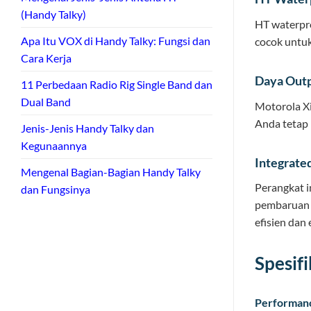
(Handy Talky)
HT waterpro
Apa Itu VOX di Handy Talky: Fungsi dan
cocok untuk
Cara Kerja
Daya Out
11 Perbedaan Radio Rig Single Band dan
Dual Band
Motorola X
Anda tetap 
Jenis-Jenis Handy Talky dan
Kegunaannya
Integrate
Mengenal Bagian-Bagian Handy Talky
Perangkat i
dan Fungsinya
pembaruan 
efisien dan e
Spesif
Performanc