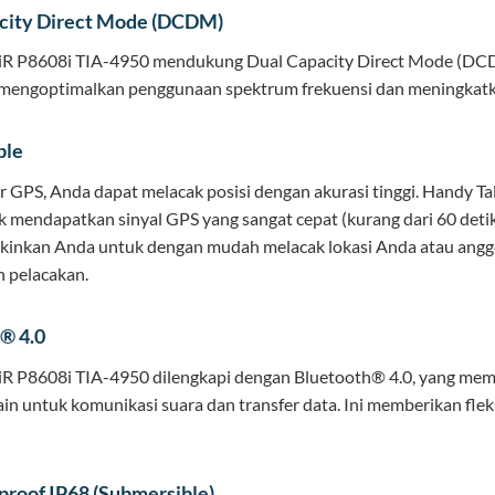
city Direct Mode (DCDM)
iR P8608i TIA-4950 mendukung Dual Capacity Direct Mode (DCDM
i mengoptimalkan penggunaan spektrum frekuensi dan meningkatka
ble
r GPS, Anda dapat melacak posisi dengan akurasi tinggi. Handy Talk
 mendapatkan sinyal GPS yang sangat cepat (kurang dari 60 detik u
inkan Anda untuk dengan mudah melacak lokasi Anda atau anggot
 pelacakan.
® 4.0
iR P8608i TIA-4950 dilengkapi dengan Bluetooth® 4.0, yang mem
ain untuk komunikasi suara dan transfer data. Ini memberikan fle
roof IP68 (Submersible)