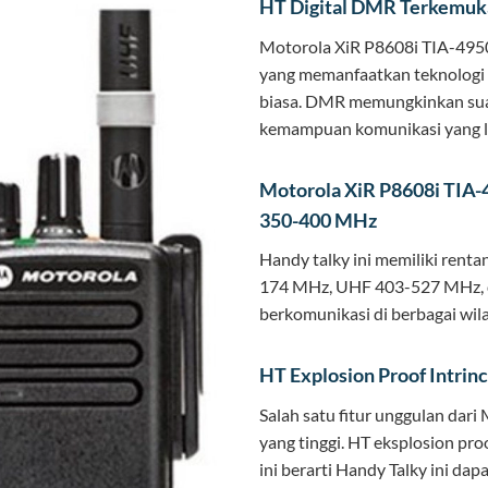
HT Digital DMR Terkemuk
Motorola XiR P8608i TIA-495
yang memanfaatkan teknologi d
biasa. DMR memungkinkan suar
kemampuan komunikasi yang le
Motorola XiR P8608i TIA
350-400 MHz
Handy talky ini memiliki renta
174 MHz, UHF 403-527 MHz, d
berkomunikasi di berbagai wil
HT Explosion Proof Intrin
Salah satu fitur unggulan dar
yang tinggi. HT eksplosion pro
ini berarti Handy Talky ini da