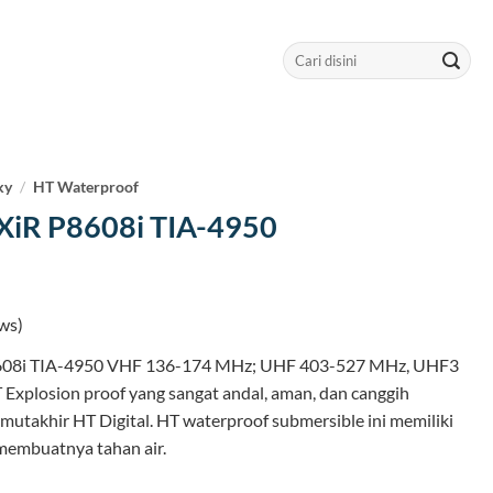
Search
for:
ky
/
HT Waterproof
XiR P8608i TIA-4950
ws)
608i TIA-4950 VHF 136-174 MHz; UHF 403-527 MHz, UHF3
Explosion proof yang sangat andal, aman, dan canggih
mutakhir HT Digital. HT waterproof submersible ini memiliki
 membuatnya tahan air.