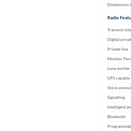
Dimensions H
Radio Feat
Transmit int
Digital privat
Private line
Monitor Perm
Lone worker
GPS capable
Voice annou
Signalling
Intelligent a
Bluetooth
Programmabl