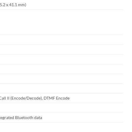
 55.2 x 41.1 mm)
all II (Encode/Decode), DTMF Encode
tegrated Bluetooth data