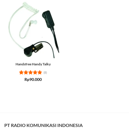
Handsfree Handy Talky
(8)
Rated
5
Rp
90.000
out of 5
PT RADIO KOMUNIKASI INDONESIA