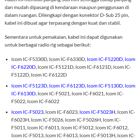
dan mudah dipasang di kendaraan maupun penggunaan di
dalam ruangan. Dilengkapi dengan konektor D-Sub 25 pin,
kabel ini dibuat agar terpasang dengan kuat dan stabil.
Sementara untuk pemakaian, kabel ini dapat digunakan
untuk berbagai radio rig sebagai berikut:
Icom IC-F5330D, Icom IC-F6330D,
Icom IC-F5220D
,
Icom
IC-F6220D
, Icom IC-F5121D, Icom IC-F6121D, Icom IC-
F5122D, Icom IC-F6122D
Icom IC-F5123D
,
Icom IC-F6123D
,
Icom IC-F5130D
,
Icom
IC-F6130D
, Icom IC-F5021, Icom IC-F6021, Icom IC-
F5022, Icom IC-F6022
Icom IC-F5023
, Icom IC-F6023,
Icom IC-F5023H
, Icom IC-
F6023H, Icom IC-F5026, Icom IC-F5026H, Icom IC-
F5011, Icom IC-F6011, Icom IC-F5012, Icom IC-F6012,
Icom IC-F5013, Icom IC-F6013, Icom IC-F5013H, Icom IC-