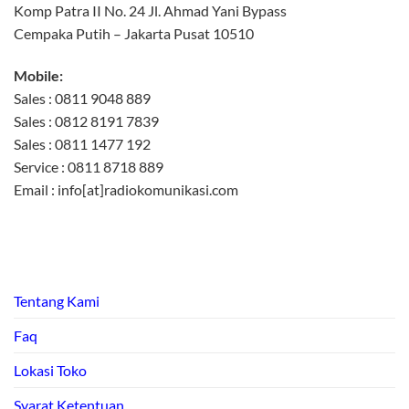
Komp Patra II No. 24 Jl. Ahmad Yani Bypass
Cempaka Putih – Jakarta Pusat 10510
Mobile:
Sales : 0811 9048 889
Sales : 0812 8191 7839
Sales : 0811 1477 192
Service : 0811 8718 889
Email : info[at]radiokomunikasi.com
Tentang Kami
Faq
Lokasi Toko
Syarat Ketentuan