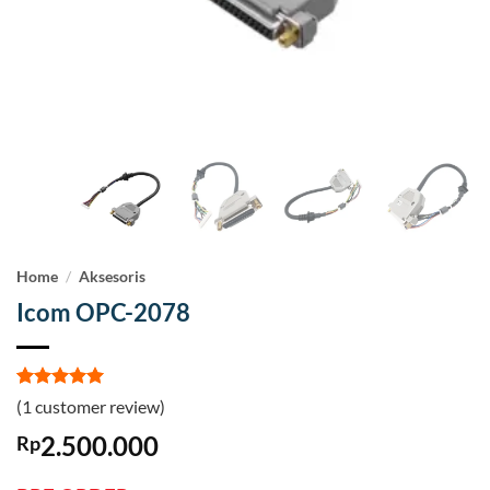
Home
/
Aksesoris
Icom OPC-2078
Rated
1
5
(
1
customer review)
out of 5
based on
2.500.000
Rp
customer
rating