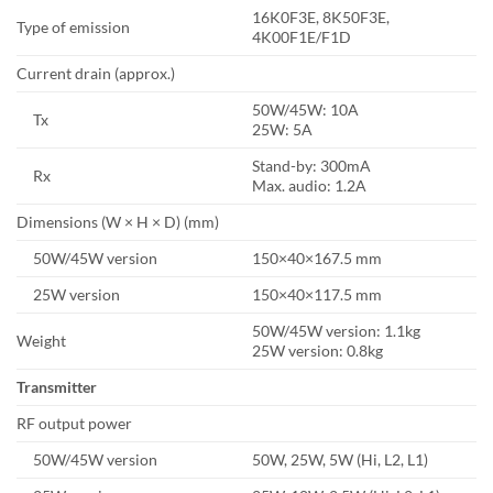
16K0F3E, 8K50F3E,
Type of emission
4K00F1E/F1D
Current drain (approx.)
50W/45W: 10A
Tx
25W: 5A
Stand-by: 300mA
Rx
Max. audio: 1.2A
Dimensions (W × H × D) (mm)
50W/45W version
150×40×167.5 mm
25W version
150×40×117.5 mm
50W/45W version: 1.1kg
Weight
25W version: 0.8kg
Transmitter
RF output power
50W/45W version
50W, 25W, 5W (Hi, L2, L1)