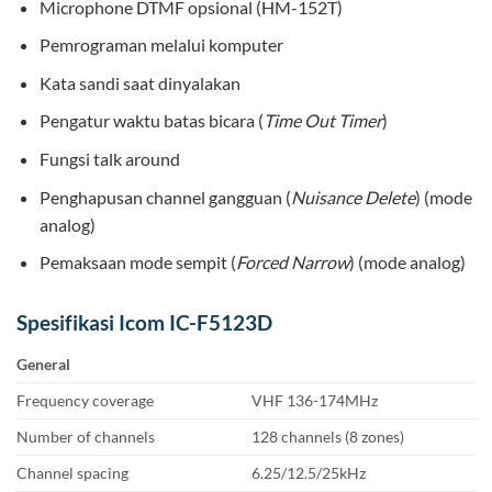
Microphone DTMF opsional (HM-152T)
Pemrograman melalui komputer
Kata sandi saat dinyalakan
Pengatur waktu batas bicara (
Time Out Timer
)
Fungsi talk around
Penghapusan channel gangguan (
Nuisance Delete
) (mode
analog)
Pemaksaan mode sempit (
Forced Narrow
) (mode analog)
Spesifikasi Icom IC-F5123D
General
Frequency coverage
VHF 136-174MHz
Number of channels
128 channels (8 zones)
Channel spacing
6.25/12.5/25kHz