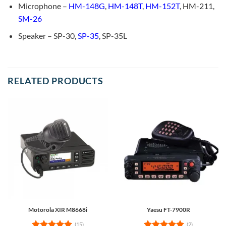
Microphone –
HM-148G
,
HM-148T
,
HM-152T
, HM-211,
SM-26
Speaker – SP-30,
SP-35
, SP-35L
RELATED PRODUCTS
Motorola XIR M8668i
Yaesu FT-7900R
(15)
(2)