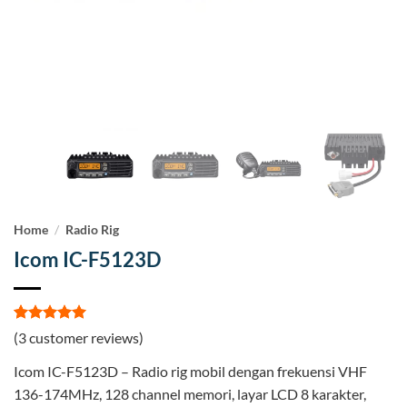
Home
/
Radio Rig
Icom IC-F5123D
Rated
3
5
(
3
customer reviews)
out of 5
based on
Icom IC-F5123D – Radio rig mobil dengan frekuensi VHF
customer
ratings
136-174MHz, 128 channel memori, layar LCD 8 karakter,