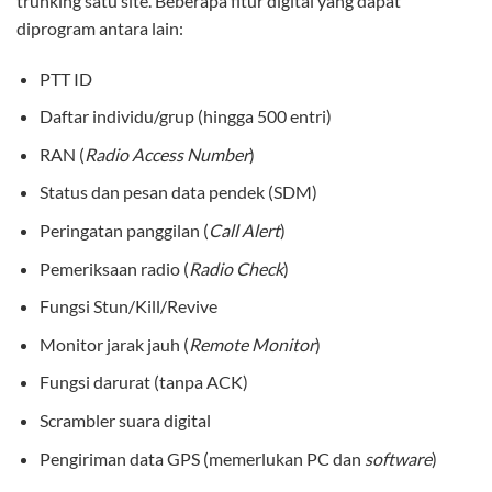
trunking satu site. Beberapa fitur digital yang dapat
diprogram antara lain:
PTT ID
Daftar individu/grup (hingga 500 entri)
RAN (
Radio Access Number
)
Status dan pesan data pendek (SDM)
Peringatan panggilan (
Call Alert
)
Pemeriksaan radio (
Radio Check
)
Fungsi Stun/Kill/Revive
Monitor jarak jauh (
Remote Monitor
)
Fungsi darurat (tanpa ACK)
Scrambler suara digital
Pengiriman data GPS (memerlukan PC dan
software
)