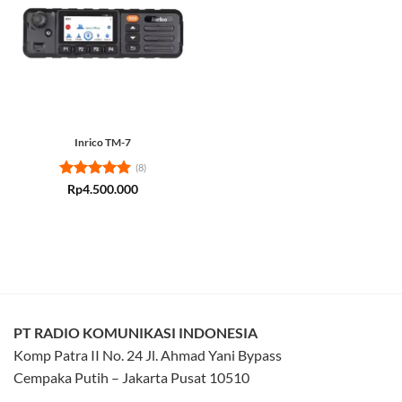
Inrico TM-7
(8)
Rated
5
Rp
4.500.000
out of 5
PT RADIO KOMUNIKASI INDONESIA
Komp Patra II No. 24 Jl. Ahmad Yani Bypass
Cempaka Putih – Jakarta Pusat 10510