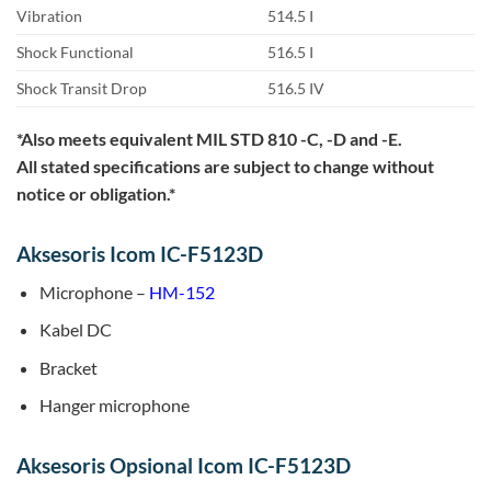
Vibration
514.5 I
Shock Functional
516.5 I
Shock Transit Drop
516.5 IV
*Also meets equivalent MIL STD 810 -C, -D and -E.
All stated specifications are subject to change without
notice or obligation.*
Aksesoris Icom IC-F5123D
Microphone –
HM-152
Kabel DC
Bracket
Hanger microphone
Aksesoris Opsional Icom IC-F5123D