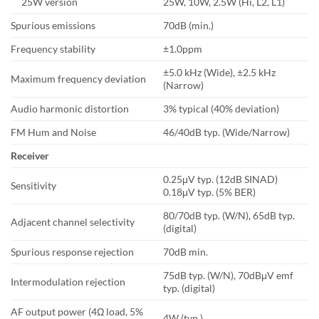
25W version
25W, 10W, 2.5W (Hi, L2, L1)
Spurious emissions
70dB (min.)
Frequency stability
±1.0ppm
±5.0 kHz (Wide), ±2.5 kHz
Maximum frequency deviation
(Narrow)
Audio harmonic distortion
3% typical (40% deviation)
FM Hum and Noise
46/40dB typ. (Wide/Narrow)
Receiver
0.25μV typ. (12dB SINAD)
Sensitivity
0.18μV typ. (5% BER)
80/70dB typ. (W/N), 65dB typ.
Adjacent channel selectivity
(digital)
Spurious response rejection
70dB min.
75dB typ. (W/N), 70dBμV emf
Intermodulation rejection
typ. (digital)
AF output power (4Ω load, 5%
4W (typ.)