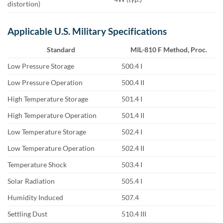
distortion)
Applicable U.S. Military Specifications
Standard
MIL-810 F Method, Proc.
Low Pressure Storage
500.4 I
Low Pressure Operation
500.4 II
High Temperature Storage
501.4 I
High Temperature Operation
501.4 II
Low Temperature Storage
502.4 I
Low Temperature Operation
502.4 II
Temperature Shock
503.4 I
Solar Radiation
505.4 I
Humidity Induced
507.4
Settling Dust
510.4 III