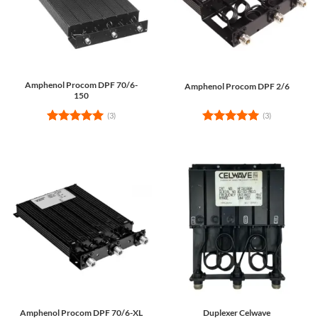
Amphenol Procom DPF 70/6-
Amphenol Procom DPF 2/6
150
(3)
(3)
Rated
5
Rated
5
out of 5
out of 5
Amphenol Procom DPF 70/6-XL
Duplexer Celwave