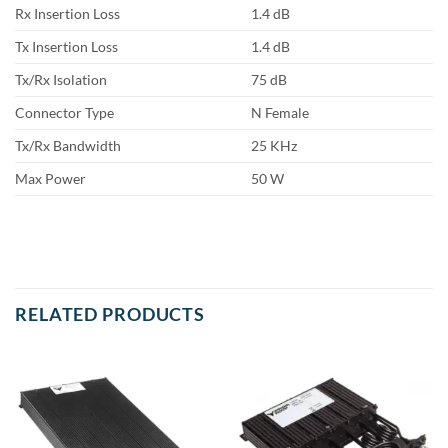
Rx Insertion Loss
1.4 dB
Tx Insertion Loss
1.4 dB
Tx/Rx Isolation
75 dB
Connector Type
N Female
Tx/Rx Bandwidth
25 KHz
Max Power
50 W
RELATED PRODUCTS