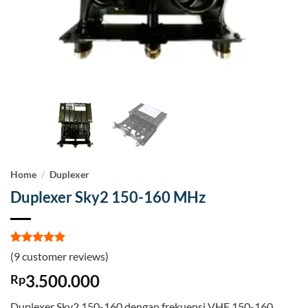
Home
/
Duplexer
Duplexer Sky2 150-160 MHz
Rated
9
5
(
9
customer reviews)
out of 5
based on
3.500.000
Rp
customer
ratings
Duplexer Sky2 150-160 dengan frekuensi VHF 150-160