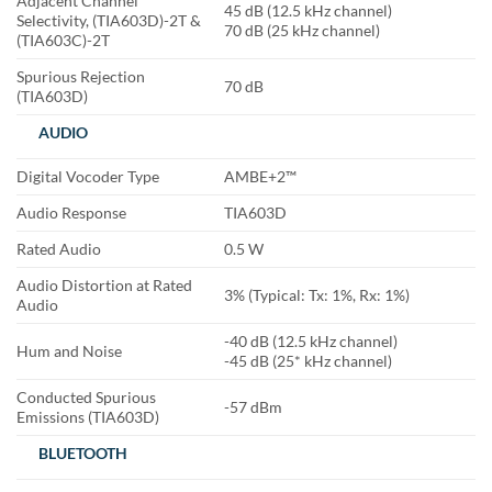
Adjacent Channel
45 dB (12.5 kHz channel)
Selectivity, (TIA603D)-2T &
70 dB (25 kHz channel)
(TIA603C)-2T
Spurious Rejection
70 dB
(TIA603D)
AUDIO
Digital Vocoder Type
AMBE+2™
Audio Response
TIA603D
Rated Audio
0.5 W
Audio Distortion at Rated
3% (Typical: Tx: 1%, Rx: 1%)
Audio
-40 dB (12.5 kHz channel)
Hum and Noise
-45 dB (25* kHz channel)
Conducted Spurious
-57 dBm
Emissions (TIA603D)
BLUETOOTH