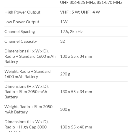
UHF 806-825 MHz, 851-870 MHz
High Power Output
VHF : 5 W; UHF : 4 W
Low Power Output
1 W
Channel Spacing
12.5, 25 kHz
Channel Capacity
32
Dimensions (H x W x D),
Radio + Standard 1600 mAh
130 x 55 x 34 mm
Battery
Weight, Radio + Standard
290 g
1600 mAh Battery
Dimensions (H x W x D),
Radio + Slim 2050 mAh
130 x 55 x 34 mm
Battery
Weight, Radio + Slim 2050
300 g
mAh Battery
Dimensions (H x W x D),
Radio + High Cap 3000
130 x 55 x 40 mm