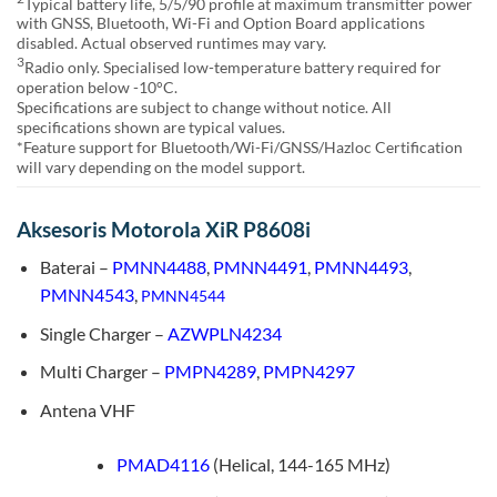
Typical battery life, 5/5/90 profile at maximum transmitter power
with GNSS, Bluetooth, Wi-Fi and Option Board applications
disabled. Actual observed runtimes may vary.
3
Radio only. Specialised low-temperature battery required for
operation below -10°C.
Specifications are subject to change without notice. All
specifications shown are typical values.
*Feature support for Bluetooth/Wi-Fi/GNSS/Hazloc Certification
will vary depending on the model support.
Aksesoris Motorola XiR P8608i
Baterai –
PMNN4488
,
PMNN4491
,
PMNN4493
,
PMNN4543
,
PMNN4544
Single Charger –
AZWPLN4234
Multi Charger –
PMPN4289
,
PMPN4297
Antena VHF
PMAD4116
(Helical, 144-165 MHz)