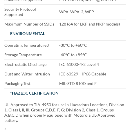
Security Protocol
WPA, WPA-2, WEP
Supported
Maximum Number of SSIDs
128 (64 for LKP and NKP models)
ENVIRONMENTAL
Operating Temperature3
-30°C to +60°C
Storage Temperature
-40°C to +85°C
Electrostatic Discharge
IEC 61000-4-2 Level 4
Dust and Water Intrusion
IEC 60529 – IP68 Capable
Packaging Test
MIL-STD 810D and E
*HAZLOC CERTIFICATION
UL-Approved to TIA-4950 for use in Hazardous Locations, Division
1, Class I, II, III, Groups C,D,E, F, G; Division 2, Class 1, Groups
A,B,C,D when properly equipped with Motorola UL-Approved
battery.
2