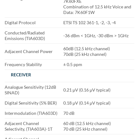
7K60FXE
Combination of 12.5 kHz Voice and
Data: 7K60F1W
Digital Protocol
ETSI TS 102 361-1, -2, -3, -4
Conducted/Radiated
-36 dBm < 1GHz, -30 dBm > 1GHz
Emissions (TIA603D)
60dB (12.5 kHz channel)
Adjacent Channel Power
70dB (25 kHz channel)
Frequency Stability
± 0.5 ppm
RECEIVER
Analogue Sensitivity (12dB
0.21 μV (0.16 μV typical)
SINAD)
Digital Sensitivity (5% BER)
0.18 μV (0.14 μV typical)
Intermodulation (TIA603D)
70 dB
Adjacent Channel
60 dB (12.5 kHz channel)
Selectivity, (TIA603A)-1T
70 dB (25 kHz channel)