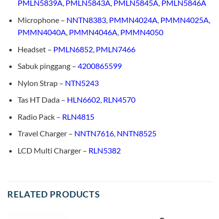
PMLN5839A
,
PMLN5843A
,
PMLN5845A
,
PMLN5846A
Microphone –
NNTN8383
,
PMMN4024A
,
PMMN4025A
,
PMMN4040A
,
PMMN4046A
,
PMMN4050
Headset –
PMLN6852
,
PMLN7466
Sabuk pinggang –
4200865599
Nylon Strap –
NTN5243
Tas HT Dada –
HLN6602
,
RLN4570
Radio Pack –
RLN4815
Travel Charger –
NNTN7616
,
NNTN8525
LCD Multi Charger –
RLN5382
RELATED PRODUCTS