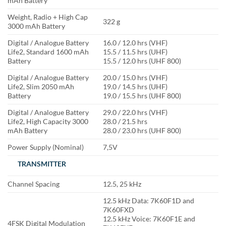
mAh Battery
Weight, Radio + High Cap
322 g
3000 mAh Battery
Digital / Analogue Battery
16.0 / 12.0 hrs (VHF)
Life2, Standard 1600 mAh
15.5 / 11.5 hrs (UHF)
Battery
15.5 / 12.0 hrs (UHF 800)
Digital / Analogue Battery
20.0 / 15.0 hrs (VHF)
Life2, Slim 2050 mAh
19.0 / 14.5 hrs (UHF)
Battery
19.0 / 15.5 hrs (UHF 800)
Digital / Analogue Battery
29.0 / 22.0 hrs (VHF)
Life2, High Capacity 3000
28.0 / 21.5 hrs
mAh Battery
28.0 / 23.0 hrs (UHF 800)
Power Supply (Nominal)
7,5V
TRANSMITTER
Channel Spacing
12.5, 25 kHz
12.5 kHz Data: 7K60F1D and
7K60FXD
12.5 kHz Voice: 7K60F1E and
4FSK Digital Modulation