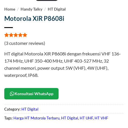
Home
/
Handy Talky
/
HT Digital
Motorola XiR P8608i
Rated
3
5
(
3
customer reviews)
out of 5
based on
HT digital Motorola XiR P8608i dengan frekuensi VHF 136-
customer
ratings
174 MHz, UHF 350-400 MHz, UHF 403-527 MHz, 32
channel memori, power output 5W (VHF), 4W (UHF),
waterproof, IP68.
Konsultasi WhatsApp
Category:
HT Digital
Tags:
Harga HT Motorola Terbaru
,
HT Digital
,
HT UHF
,
HT VHF