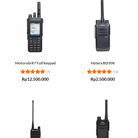
Motorola R7 Full Keypad
Hytera BD508
(6)
(14)
Rated
5
Rated
5
Rp
12.500.000
Rp
2.500.000
out of 5
out of 5