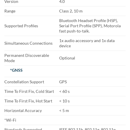
Version
4.0
Range
Class 2, 10 m
Bluetooth Headset Profile (HSP),
Supported Profiles
Serial Port Profile (SPP), Motorola
fast push-to-talk.
1x audio accessory and 1x data
Simultaneous Connections
device
Permanent Discoverable
Optional
Mode
*GNSS
Constellation Support
GPS
Time To First Fix, Cold Start
< 60 s
Time To First Fix, Hot Start
< 10 s
Horizontal Accuracy
< 5 m
*Wi-Fi
Standards Supported
IEEE 802.11b, 802.11g, 802.11n