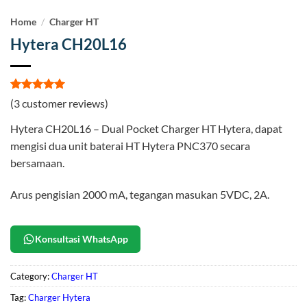
Home
/
Charger HT
Hytera CH20L16
Rated
3
5
(
3
customer reviews)
out of 5
based on
Hytera CH20L16 – Dual Pocket Charger HT Hytera, dapat
customer
ratings
mengisi dua unit baterai HT Hytera PNC370 secara
bersamaan.
Arus pengisian 2000 mA, tegangan masukan 5VDC, 2A.
Konsultasi WhatsApp
Category:
Charger HT
Tag:
Charger Hytera