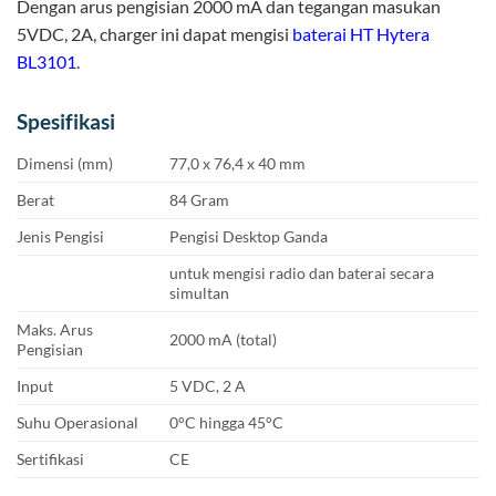
Dengan arus pengisian 2000 mA dan tegangan masukan
5VDC, 2A, charger ini dapat mengisi
baterai HT
Hytera
BL3101
.
Spesifikasi
Dimensi (mm)
77,0 x 76,4 x 40 mm
Berat
84 Gram
Jenis Pengisi
Pengisi Desktop Ganda
untuk mengisi radio dan baterai secara
simultan
Maks. Arus
2000 mA (total)
Pengisian
Input
5 VDC, 2 A
Suhu Operasional
0°C hingga 45°C
Sertifikasi
CE