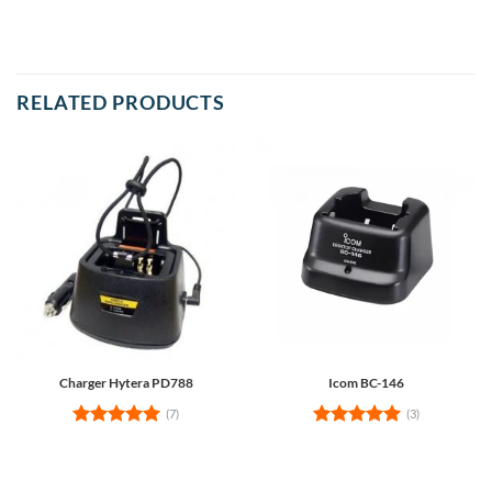
RELATED PRODUCTS
Charger Hytera PD788
Icom BC-146
(7)
(3)
Rated
5
Rated
5
out of 5
out of 5