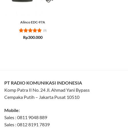
Alinco EDC-97A
(9)
Rated
5
Rp
300.000
out of 5
PT RADIO KOMUNIKASI INDONESIA
Komp Patra II No. 24 Jl. Ahmad Yani Bypass
Cempaka Putih – Jakarta Pusat 10510
Mobile:
Sales : 0811 9048 889
Sales : 0812 8191 7839