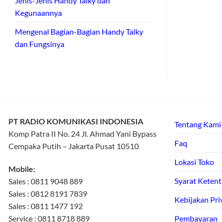
Jenis-Jenis Handy Talky dan
Kegunaannya
Mengenal Bagian-Bagian Handy Talky
dan Fungsinya
PT RADIO KOMUNIKASI INDONESIA
Tentang Kami
Komp Patra II No. 24 Jl. Ahmad Yani Bypass
Faq
Cempaka Putih – Jakarta Pusat 10510
Lokasi Toko
Mobile:
Syarat Keten
Sales : 0811 9048 889
Sales : 0812 8191 7839
Kebijakan Pri
Sales : 0811 1477 192
Service : 0811 8718 889
Pembayaran