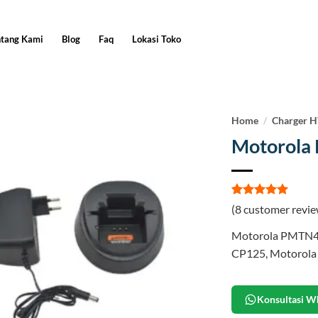
ntang Kami
Blog
Faq
Lokasi Toko
Home
/
Charger 
Motorol
Rated
8
5
(
8
customer revie
out of 5
based on
Motorola PMTN40
customer
ratings
CP125, Motorola
Konsultasi W