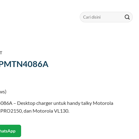
Search
for:
HT
a PMTN4086A
ws)
86A – Desktop charger untuk handy talky Motorola
 PRO2150, dan Motorola VL130.
hatsApp