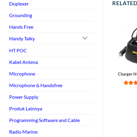
RELATE
Duplexer
Grounding
Hands Free
Handy Talky
HT POC
Kabel Antena
Microphone
Charger H
Microphone & Handsfree
Rate
out of
Power Supply
Produk Lainnya
Programming Software and Cable
Radio Marine