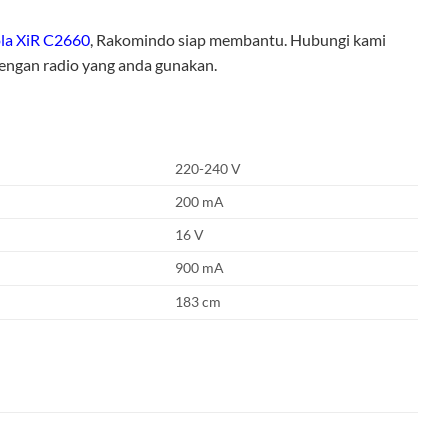
la XiR C2660
, Rakomindo siap membantu. Hubungi kami
dengan radio yang anda gunakan.
220-240 V
200 mA
16 V
900 mA
183 cm