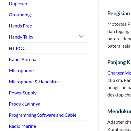
Duplexer
Pengisian
Grounding
Motorola P
Hands Free
dan teganga
Handy Talky
baterai dap
baterai sel
HT POC
Kabel Antena
Panjang K
Microphone
Charger Mo
183 cm. Pa
Microphone & Handsfree
pengisian b
Power Supply
desktop cha
Produk Lainnya
Mendukung
Programming Software and Cable
Adapter cha
Radio Marine
Kombinasi a