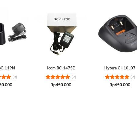
BC-119N
Icom BC-147SE
Hytera CH10L07
(9)
(7)
(7)
d
5
Rated
4.86
Rated
5
50.000
Rp
450.000
Rp
650.000
 5
out of 5
out of 5