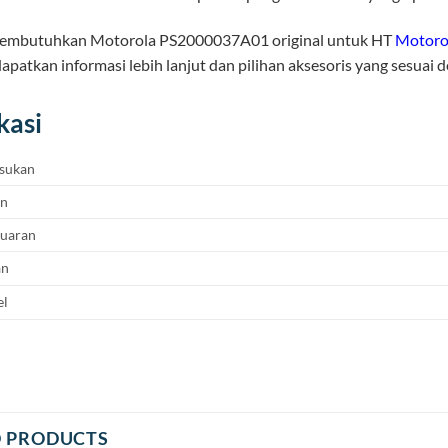
membutuhkan Motorola PS2000037A01 original untuk HT
Motoro
patkan informasi lebih lanjut dan pilihan aksesoris yang sesuai 
kasi
sukan
an
luaran
an
el
D PRODUCTS