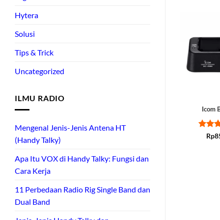
Hytera
Solusi
Tips & Trick
Uncategorized
ILMU RADIO
Icom 
Mengenal Jenis-Jenis Antena HT
Rate
Rp
8
(Handy Talky)
out of
Apa Itu VOX di Handy Talky: Fungsi dan
Cara Kerja
11 Perbedaan Radio Rig Single Band dan
Dual Band