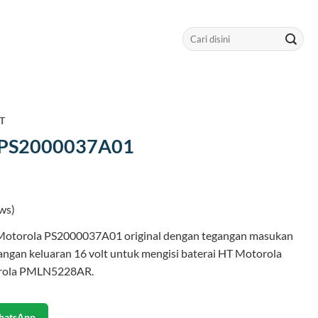
Search
for:
HT
 PS2000037A01
ws)
 Motorola PS2000037A01 original dengan tegangan masukan
angan keluaran 16 volt untuk mengisi baterai HT Motorola
orola PMLN5228AR.
hatsApp