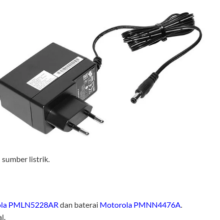
sumber listrik.
ola PMLN5228AR
dan baterai
Motorola PMNN4476A
.
l.