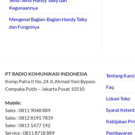
Jenis-Jenis Handy Talky dan
Kegunaannya
Mengenal Bagian-Bagian Handy Talky
dan Fungsinya
PT RADIO KOMUNIKASI INDONESIA
Tentang Kami
Komp Patra II No. 24 Jl. Ahmad Yani Bypass
Faq
Cempaka Putih – Jakarta Pusat 10510
Lokasi Toko
Mobile:
Syarat Keten
Sales : 0811 9048 889
Sales : 0812 8191 7839
Kebijakan Pri
Sales : 0811 1477 192
Service : 0811 8718 889
Pembayaran