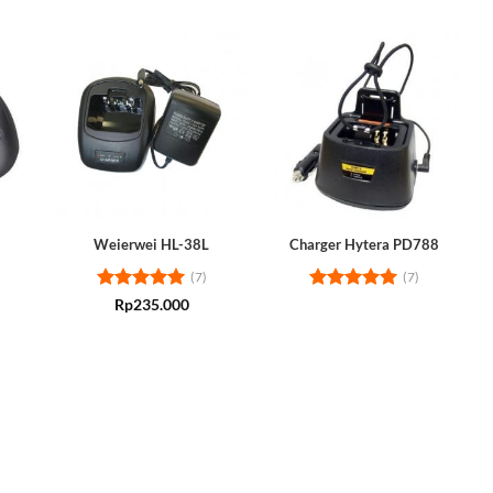
Weierwei HL-38L
Charger Hytera PD788
(7)
(7)
Rated
5
Rated
5
Rp
235.000
out of 5
out of 5