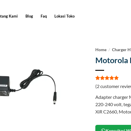
ntang Kami
Blog
Faq
Lokasi Toko
Home
/
Charger 
Motorola
Rated
2
5
(
2
customer revie
out of 5
based on
Adapter charger
customer
ratings
220-240 volt, teg
XiR C2660, Mot
Konsultasi W