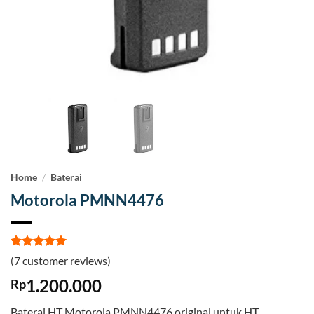
Home
/
Baterai
Motorola PMNN4476
Rated
7
5
(
7
customer reviews)
out of 5
based on
1.200.000
Rp
customer
ratings
Baterai HT Motorola PMNN4476 original untuk HT