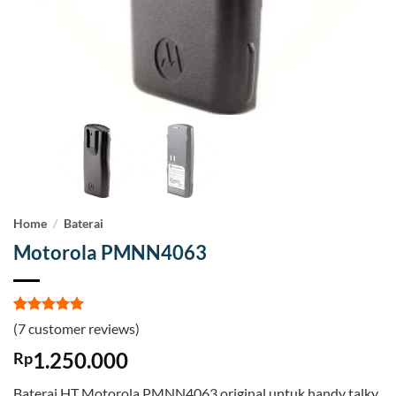
Home
/
Baterai
Motorola PMNN4063
Rated
7
5
(
7
customer reviews)
out of 5
based on
1.250.000
Rp
customer
ratings
Baterai HT Motorola PMNN4063 original untuk handy talky