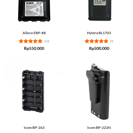
Alinco EBP-88
Hytera BL1703
(10)
(9)
Rated
5
Rated
5
Rp
550.000
Rp
500.000
out of 5
out of 5
Icom BP-263
Icom BP-222N