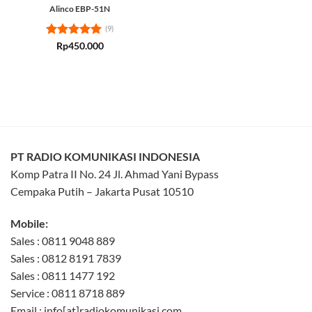
Alinco EBP-51N
(9)
Rated
5
Rp
450.000
out of 5
PT RADIO KOMUNIKASI INDONESIA
Komp Patra II No. 24 Jl. Ahmad Yani Bypass
Cempaka Putih – Jakarta Pusat 10510
Mobile:
Sales : 0811 9048 889
Sales : 0812 8191 7839
Sales : 0811 1477 192
Service : 0811 8718 889
Email : info[at]radiokomunikasi.com