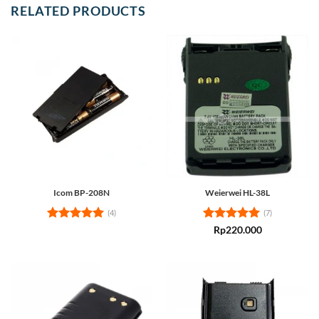
RELATED PRODUCTS
Icom BP-208N
Weierwei HL-38L
(4)
(7)
Rated
5
Rated
5
Rp
220.000
out of 5
out of 5