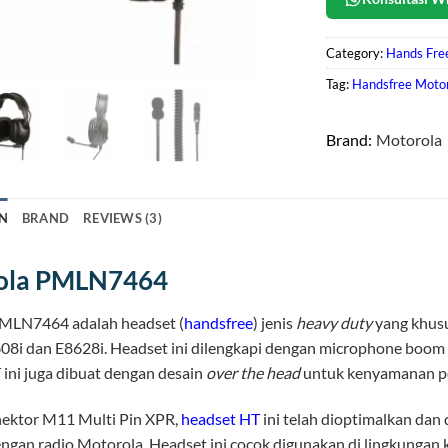
Category:
Hands Fre
Tag:
Handsfree Moto
Brand:
Motorola
N
BRAND
REVIEWS (3)
ola PMLN7464
MLN7464 adalah headset (
handsfree
) jenis
heavy duty
yang khus
08i dan E8628i. Headset ini dilengkapi dengan microphone boom
ini juga dibuat dengan desain
over the head
untuk kenyamanan pe
ektor M11 Multi Pin XPR,
headset HT
ini telah dioptimalkan dan
ngan radio Motorola. Headset ini cocok digunakan di lingkungan k