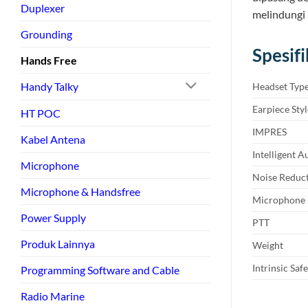
Duplexer
melindungi 
Grounding
Spesifi
Hands Free
Handy Talky
Headset Typ
Earpiece Styl
HT POC
IMPRES
Kabel Antena
Intelligent A
Microphone
Noise Reduct
Microphone & Handsfree
Microphone
Power Supply
PTT
Produk Lainnya
Weight
Intrinsic Saf
Programming Software and Cable
Radio Marine