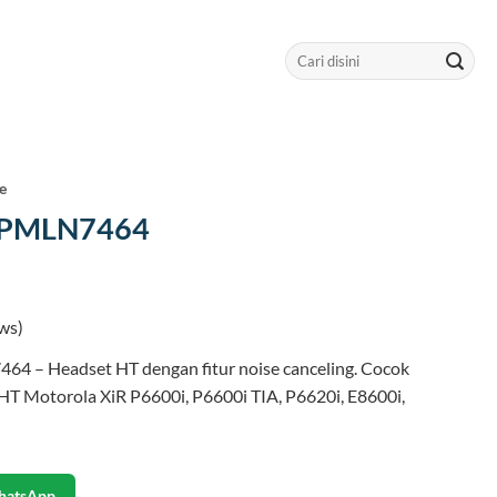
Search
for:
e
 PMLN7464
ws)
4 – Headset HT dengan fitur noise canceling. Cocok
HT Motorola XiR P6600i, P6600i TIA, P6620i, E8600i,
hatsApp