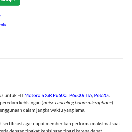
e
rola
us untuk HT
Motorola XiR P6600i
,
P6600i TIA
,
P6620i
,
 peredam kebisingan (
noise canceling boom microphone
).
nggunaan dalam jangka waktu yang lama.
 disertifikasi agar dapat memberikan performa maksimal saat
erja dengan tingkat kebisingan tinggi karena dapat