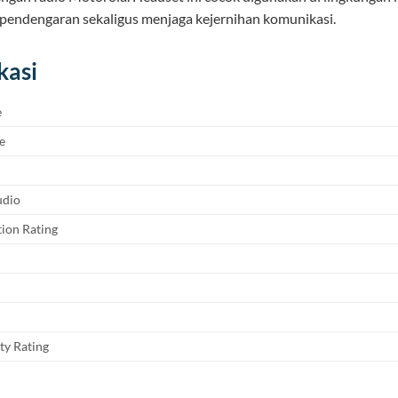
pendengaran sekaligus menjaga kejernihan komunikasi.
kasi
e
e
udio
ion Rating
ety Rating