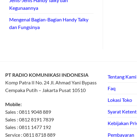
Jenis-Jenis Handy Talky dan
Kegunaannya
Mengenal Bagian-Bagian Handy Talky
dan Fungsinya
PT RADIO KOMUNIKASI INDONESIA
Tentang Kami
Komp Patra II No. 24 Jl. Ahmad Yani Bypass
Faq
Cempaka Putih – Jakarta Pusat 10510
Lokasi Toko
Mobile:
Syarat Keten
Sales : 0811 9048 889
Sales : 0812 8191 7839
Kebijakan Pri
Sales : 0811 1477 192
Service : 0811 8718 889
Pembayaran