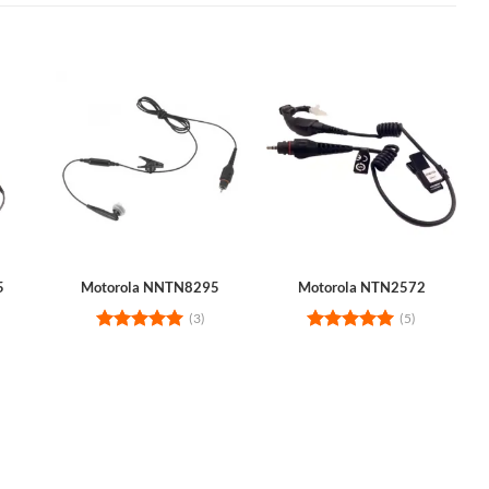
5
Motorola NNTN8295
Motorola NTN2572
(3)
(5)
Rated
5
Rated
5
out of 5
out of 5