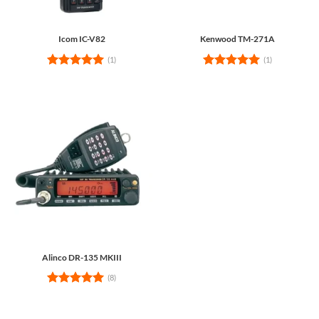
Icom IC-V82
Kenwood TM-271A
(1)
(1)
Rated
5
Rated
5
out of 5
out of 5
Alinco DR-135 MKIII
(8)
Rated
5
out of 5