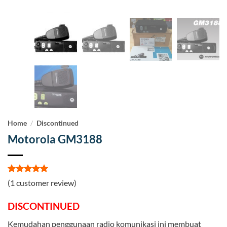
Home
/
Discontinued
Motorola GM3188
Rated
1
5
(
1
customer review)
out of 5
based on
DISCONTINUED
customer
rating
Kemudahan penggunaan radio komunikasi ini membuat