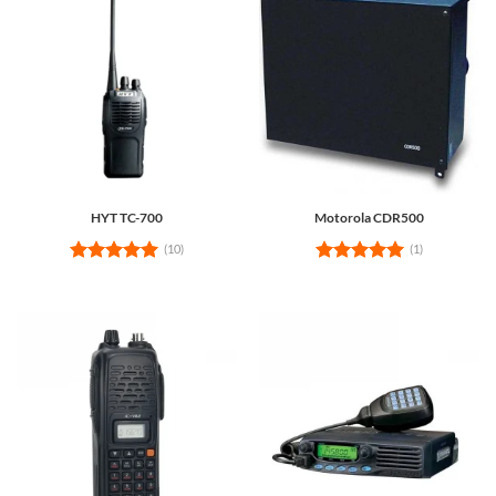
HYT TC-700
Motorola CDR500
(10)
(1)
Rated
5
Rated
5
out of 5
out of 5