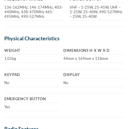
136-162MHz, 146-174MHz, 403-
VHF – 1-25W, 25-45W, UHF –
440MHz, 438-470MHz 465-
1-25W, 25-40W, 490-527MHz
495MHz, 490-527MHz
– 25W, 25-40W
Physical Characteristics
WEIGHT
DIMENSIONS H X W X D
1.01kg
44mm x 169mm x 118mm
KEYPAD
DISPLAY
No
No
EMERGENCY BUTTON
Yes
Radio Features