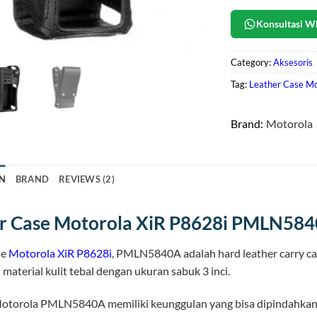
Konsultasi W
Category:
Aksesoris
Tag:
Leather Case Mo
Brand:
Motorola
N
BRAND
REVIEWS (2)
r Case Motorola XiR P8628i PMLN58
se
Motorola XiR P8628i
, PMLN5840A adalah hard leather carry cas
 material kulit tebal dengan ukuran sabuk 3 inci.
otorola PMLN5840A memiliki keunggulan yang bisa dipindahkan seca