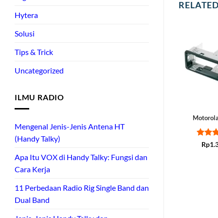
RELATE
Hytera
Solusi
Tips & Trick
Uncategorized
ILMU RADIO
Motorol
Mengenal Jenis-Jenis Antena HT
(Handy Talky)
Rate
Rp
1.
out of
Apa Itu VOX di Handy Talky: Fungsi dan
Cara Kerja
11 Perbedaan Radio Rig Single Band dan
Dual Band