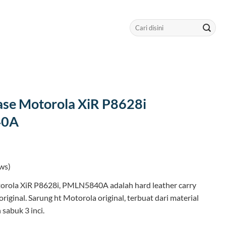
Search
for:
ase Motorola XiR P8628i
40A
ws)
orola XiR P8628i, PMLN5840A adalah hard leather carry
riginal. Sarung ht Motorola original, terbuat dari material
 sabuk 3 inci.