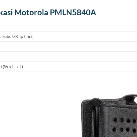
ikasi Motorola PMLN5840A
 Sabuk/Klip (inci)
T
 (W x H x L)