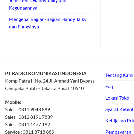
Jenis-Jenis Handy Talky dan
Kegunaannya
Mengenal Bagian-Bagian Handy Talky
dan Fungsinya
PT RADIO KOMUNIKASI INDONESIA
Tentang Kami
Komp Patra II No. 24 Jl. Ahmad Yani Bypass
Faq
Cempaka Putih – Jakarta Pusat 10510
Lokasi Toko
Mobile:
Syarat Keten
Sales : 0811 9048 889
Sales : 0812 8191 7839
Kebijakan Pri
Sales : 0811 1477 192
Service : 0811 8718 889
Pembayaran