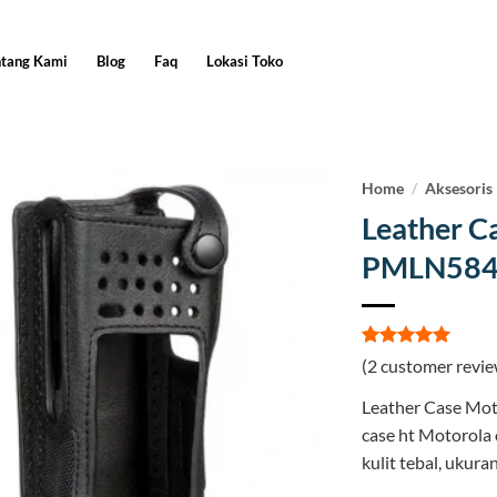
ntang Kami
Blog
Faq
Lokasi Toko
Home
/
Aksesoris
Leather C
PMLN58
Rated
2
5
(
2
customer revie
out of 5
based on
Leather Case Mot
customer
ratings
case ht Motorola o
kulit tebal, ukuran