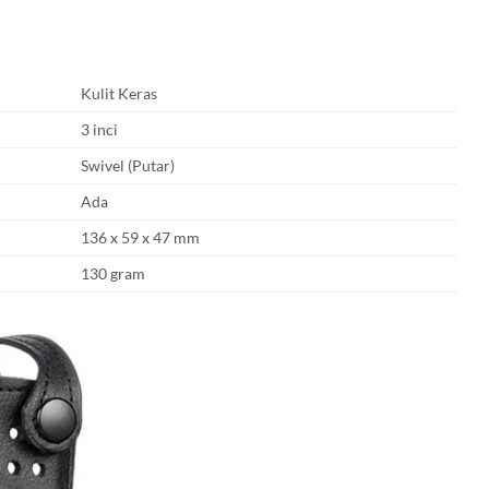
Kulit Keras
3 inci
Swivel (Putar)
Ada
136 x 59 x 47 mm
130 gram