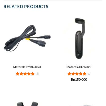
RELATED PRODUCTS
Motorola PMKN4093
Motorola HLN9820
(2)
(6)
Rated
5
Rated
5
Rp
150.000
out of 5
out of 5