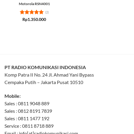
Motorola RSN4001
(2)
Rated
5
Rp
1.350.000
out of 5
PT RADIO KOMUNIKASI INDONESIA
Komp Patra II No. 24 Jl. Ahmad Yani Bypass
Cempaka Putih – Jakarta Pusat 10510
Mobile:
Sales : 0811 9048 889
Sales : 0812 8191 7839
Sales : 0811 1477 192
Service : 0811 8718 889
Email : info[at]radiokomunikasi.com