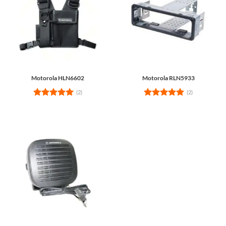
Motorola HLN6602
Motorola RLN5933
(2)
(2)
Rated
5
Rated
5
out of 5
out of 5