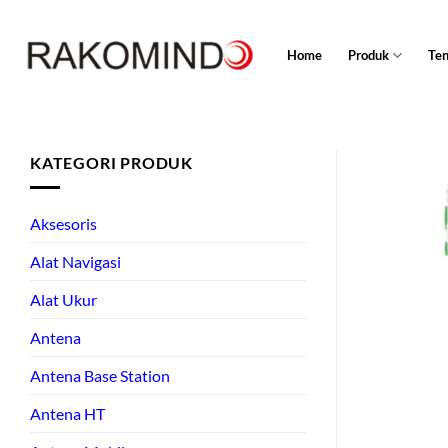
Skip
to
Home
Produk
Te
content
KATEGORI PRODUK
Aksesoris
Alat Navigasi
Alat Ukur
Antena
Antena Base Station
Antena HT