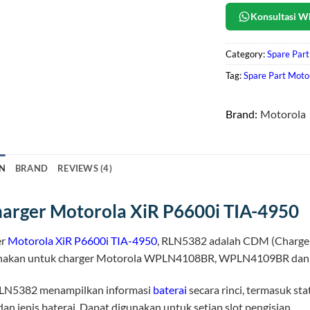
Konsultasi W
Category:
Spare Part
Tag:
Spare Part Moto
Brand:
Motorola
N
BRAND
REVIEWS (4)
arger Motorola XiR P6600i TIA-4950
er
Motorola XiR P6600i TIA-4950
, RLN5382 adalah CDM (Charger 
unakan untuk charger Motorola WPLN4108BR, WPLN4109BR da
LN5382 menampilkan informasi
baterai
secara rinci, termasuk sta
dan jenis baterai. Dapat digunakan untuk setiap slot pengisian.