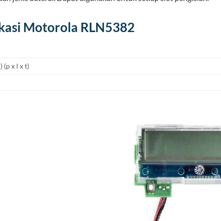
ikasi Motorola RLN5382
(p x l x t)