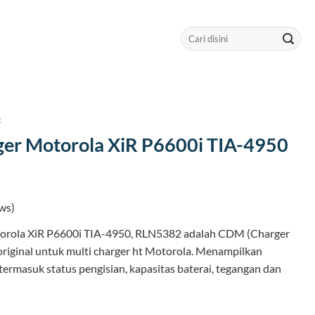
Search
for:
t
er Motorola XiR P6600i TIA-4950
ws)
orola XiR P6600i TIA-4950, RLN5382 adalah CDM (Charger
original untuk multi charger ht Motorola. Menampilkan
 termasuk status pengisian, kapasitas baterai, tegangan dan