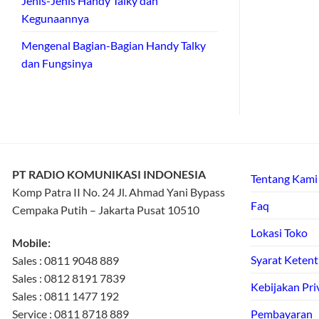
Jenis-Jenis Handy Talky dan
Kegunaannya
Mengenal Bagian-Bagian Handy Talky
dan Fungsinya
PT RADIO KOMUNIKASI INDONESIA
Tentang Kami
Komp Patra II No. 24 Jl. Ahmad Yani Bypass
Faq
Cempaka Putih – Jakarta Pusat 10510
Lokasi Toko
Mobile:
Syarat Keten
Sales : 0811 9048 889
Sales : 0812 8191 7839
Kebijakan Pri
Sales : 0811 1477 192
Service : 0811 8718 889
Pembayaran