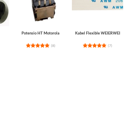
Potensio HT Motorola
Kabel Flexible WEIERWEI
(8)
(7)
Rated
5
Rated
5
out of 5
out of 5