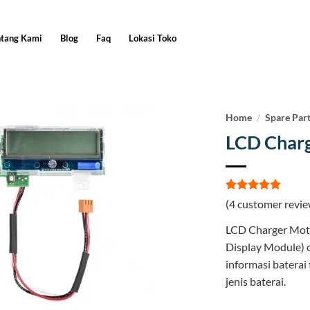
ntang Kami
Blog
Faq
Lokasi Toko
Home
/
Spare Par
LCD Charg
Rated
4
5
(
4
customer revie
out of 5
based on
LCD Charger Mot
customer
ratings
Display Module) 
informasi baterai
jenis baterai.