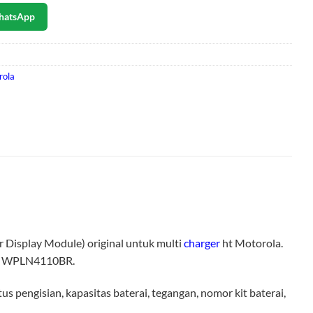
hatsApp
rola
Display Module) original untuk multi
charger
ht Motorola.
n WPLN4110BR.
tus pengisian, kapasitas baterai, tegangan, nomor kit baterai,