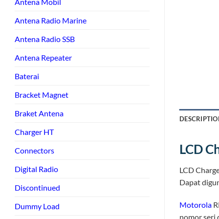
Antena Mobil
Antena Radio Marine
Antena Radio SSB
Antena Repeater
Baterai
Bracket Magnet
Braket Antena
DESCRIPTIO
Charger HT
LCD Ch
Connectors
Digital Radio
LCD Charg
Dapat dig
Discontinued
Motorola
R
Dummy Load
nomor seri 