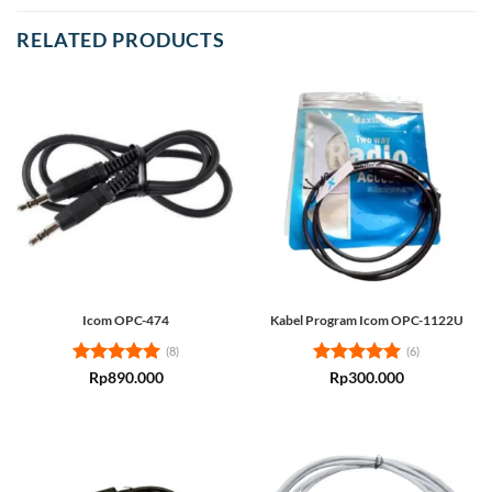
RELATED PRODUCTS
Icom OPC-474
Kabel Program Icom OPC-1122U
(8)
(6)
Rated
5
Rated
5
Rp
890.000
Rp
300.000
out of 5
out of 5