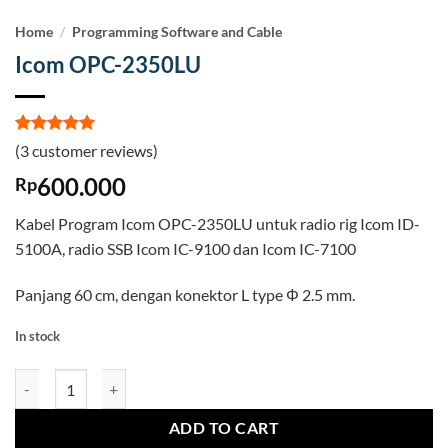
Home
/
Programming Software and Cable
Icom OPC-2350LU
Rated
3
5
(
3
customer reviews)
out of 5
based on
600.000
Rp
customer
ratings
Kabel Program Icom OPC-2350LU untuk radio rig Icom ID-
5100A, radio SSB Icom IC-9100 dan Icom IC-7100
Panjang 60 cm, dengan konektor L type Φ 2.5 mm.
In stock
Icom OPC-2350LU quantity
ADD TO CART