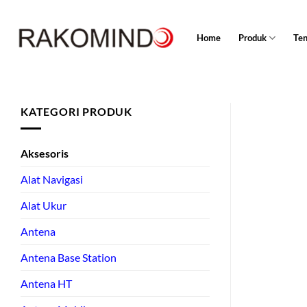
Skip
to
Home
Produk
Te
content
KATEGORI PRODUK
Aksesoris
Alat Navigasi
Alat Ukur
Antena
Antena Base Station
Antena HT