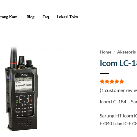
ntang Kami
Blog
Faq
Lokasi Toko
Home
/
Aksesoris
Icom LC-
Rated
1
5
(
1
customer revie
out of 5
based on
Icom LC-184 – Sar
customer
rating
Sarung HT Icom
I
F7040T dan IC-F70