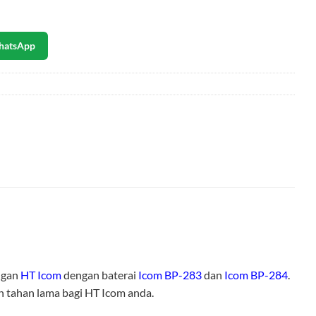
hatsApp
engan
HT Icom
dengan baterai
Icom BP-283
dan
Icom BP-284
.
an tahan lama bagi HT Icom anda.