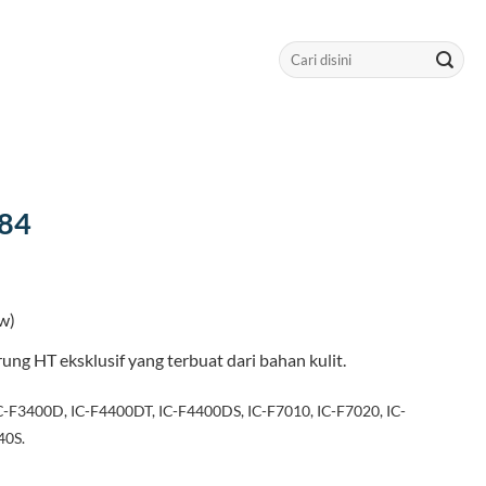
Search
for:
184
w)
ung HT eksklusif yang terbuat dari bahan kulit.
C-F3400D, IC-F4400DT, IC-F4400DS, IC-F7010, IC-F7020, IC-
40S.