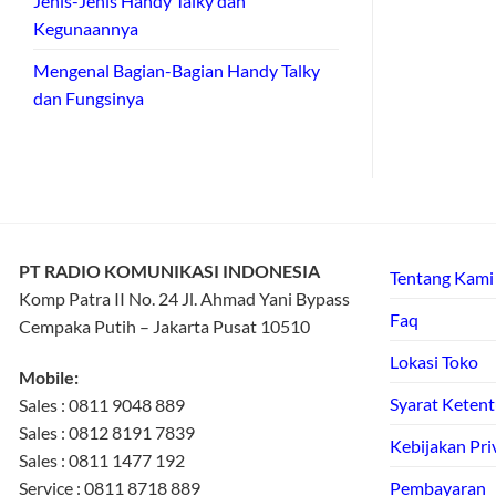
Jenis-Jenis Handy Talky dan
Kegunaannya
Mengenal Bagian-Bagian Handy Talky
dan Fungsinya
PT RADIO KOMUNIKASI INDONESIA
Tentang Kami
Komp Patra II No. 24 Jl. Ahmad Yani Bypass
Faq
Cempaka Putih – Jakarta Pusat 10510
Lokasi Toko
Mobile:
Syarat Keten
Sales : 0811 9048 889
Sales : 0812 8191 7839
Kebijakan Pri
Sales : 0811 1477 192
Service : 0811 8718 889
Pembayaran