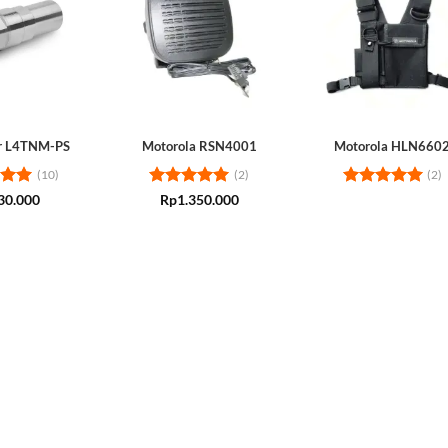
r L4TNM-PS
Motorola RSN4001
Motorola HLN660
(10)
(2)
(2)
5
Rated
5
Rated
5
30.000
Rp
1.350.000
 5
out of 5
out of 5