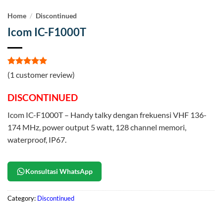
Home
/
Discontinued
Icom IC-F1000T
Rated
1
5
(
1
customer review)
out of 5
based on
DISCONTINUED
customer
rating
Icom IC-F1000T – Handy talky dengan frekuensi VHF 136-
174 MHz, power output 5 watt, 128 channel memori,
waterproof, IP67.
Konsultasi WhatsApp
Category:
Discontinued