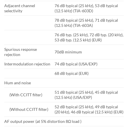
Adjacent channel
76 dB typical (25 kHz), 53 dB typical
selectivity
(12.5 kHz) (TIA-603D)
78 dB typical (25 kHz), 71 dB typical
(12.5 kHz) (TIA-603A)
76 dB typ. (25 kHz), 72 dB typ. (20 kHz),
53 dB typ. (12.5 kHz) (EUR)
Spurious response
70dB minimum
rejection
Intermodulation rejection
74 dB typical (USA/EXP)
68 dB typical (EUR)
Hum and noise
51 dB typical (25 kHz), 45 dB typical
(With CCITT filter)
(12.5 kHz) (USA/EXP)
52 dB typical (25 kHz), 49 dB typical
(Without CCITT filter)
(20 kHz), 46 dB typical (12.5 kHz) (EUR)
AF output power (at 5% distortion 8Ω load )