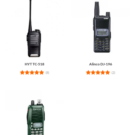
HYT TC-518
Alinco DJ-196
(8)
(2)
Rated
5
Rated
5
out of 5
out of 5