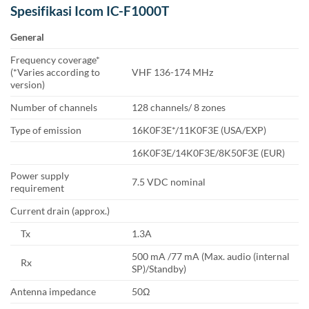
Spesifikasi Icom IC-F1000T
General
Frequency coverage*
(*Varies according to
VHF 136-174 MHz
version)
Number of channels
128 channels/ 8 zones
Type of emission
16K0F3E*/11K0F3E (USA/EXP)
16K0F3E/14K0F3E/8K50F3E (EUR)
Power supply
7.5 VDC nominal
requirement
Current drain (approx.)
Tx
1.3A
500 mA /77 mA (Max. audio (internal
Rx
SP)/Standby)
Antenna impedance
50Ω