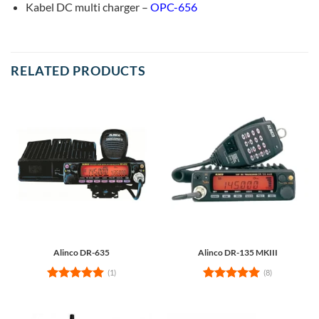
Kabel DC multi charger –
OPC-656
RELATED PRODUCTS
Alinco DR-635
Alinco DR-135 MKIII
(1)
(8)
Rated
5
Rated
5
out of 5
out of 5