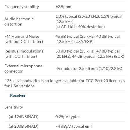
Frequency stability
±2.5ppm
1.0% typical (25/20 kHz), 1.5% typical
Audio harmonic
(12.5 kHz)
distortion
(at AF 1 kHz 40% deviation)
FM Hum and Noise
46 dB typical (25 kHz), 40 dB typical
(without CCITT filter)
(12.5 kHz) (USA/EXP)
Residual modulations
50 dB typical (25 kHz), 47 dB typical
(with CCITT filter)
(20 kHz), 44 dB typical (12.5 kHz (EUR)
External microphone
3-conductor 2.5 (d) mm (1/10)/2.2 kΩ
connector
* 25 kHz bandwidth is no longer available for FCC Part 90 licensees
for USA versions.
Receiver
Sensitivity
(at 12dB SINAD)
0.25μV typical
(at 20dB SINAD)
–4 dBμV typical emf