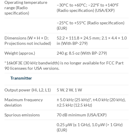
Operating temperature
–30°C to +60°C; –22°F to +140°F
range (Radio
(Radio specification) (USA/EXP)
specification)
–25°C to +55°C (Radio specification)
(EUR)
Dimensions (W × H × D;
52.2 × 111.8 × 24.5 mm; 2.1 × 4.4 × 1.0
Projections not included)
in (With BP-279)
Weight (approx.)
240 g; 8.5 oz (With BP-279)
*16k0F3E (30 kHz bandwidth) is no longer available for FCC Part
90 licensees for USA versions.
Transmitter
Output power (Hi, L2, L1)
5 W, 2 W, 1 W
Maximum frequency
± 5.0 kHz (25 kHz)*, ±4.0 kHz (20 kHz),
deviation
±2.5 kHz (12.5 kHz)
Spurious emissions
70 dB minimum (USA/EXP)
0.25 μW (≤ 1 GHz), 1.0 μW (> 1 GHz)
(EUR)