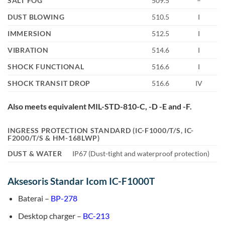
SALT FOG
509.5
–
DUST BLOWING
510.5
I
IMMERSION
512.5
I
VIBRATION
514.6
I
SHOCK FUNCTIONAL
516.6
I
SHOCK TRANSIT DROP
516.6
IV
Also meets equivalent MIL-STD-810-C, -D -E and -F.
INGRESS PROTECTION STANDARD
(IC-F1000/T/S, IC-
F2000/T/S & HM-168LWP)
DUST & WATER
IP67 (Dust-tight and waterproof protection)
Aksesoris Standar Icom IC-F1000T
Baterai –
BP-278
Desktop charger –
BC-213