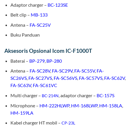
Adaptor charger –
BC-123SE
Belt clip –
MB-133
Antena –
FA-SC25V
Buku Panduan
Aksesoris Opsional Icom IC-F1000T
Baterai –
BP-279
,
BP-280
Antena –
FA-SC28V
,
FA-SC29V
,
FA-SC55V
,
FA-
SC26VS
,
FA-SC27VS
,
FA-SC56VS
,
FA-SC57VS
,
FA-SC62V
,
FA-SC63V
,
FA-SC61VC
Multi charger –
, adaptor charger –
BC-157S
BC-214N
Microphone –
HM-222HLWP
,
HM-168LWP
,
HM-158LA
,
HM-159LA
Kabel charger HT mobil –
CP-23L