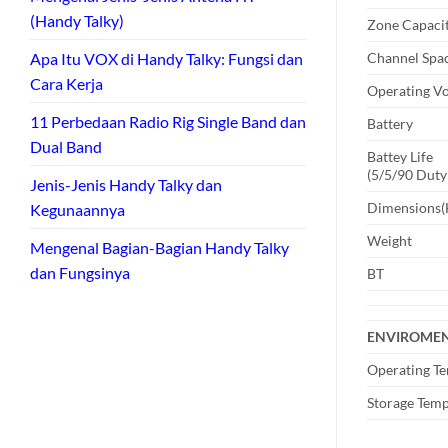
(Handy Talky)
Zone Capaci
Channel Spa
Apa Itu VOX di Handy Talky: Fungsi dan
Cara Kerja
Operating Vo
11 Perbedaan Radio Rig Single Band dan
Battery
Dual Band
Battey Life
(5/5/90 Duty
Jenis-Jenis Handy Talky dan
Dimensions
Kegunaannya
Weight
Mengenal Bagian-Bagian Handy Talky
dan Fungsinya
BT
ENVIROME
Operating T
Storage Tem