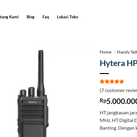
ntang Kami
Blog
Faq
Lokasi Toko
Home
/
Handy Tal
Hytera H
Rated
7
5
(
7
customer revie
out of 5
based on
5.000.00
Rp
customer
ratings
HT jangkauan ja
MHz, HT Digital 
Banting. Dengan 