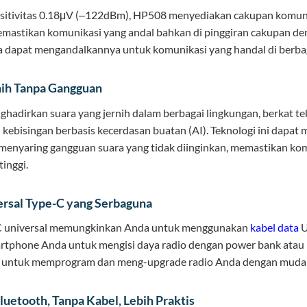
sitivitas 0.18μV (‒122dBm), HP508 menyediakan cakupan komuni
memastikan komunikasi yang andal bahkan di pinggiran cakupan de
 dapat mengandalkannya untuk komunikasi yang handal di berbag
nih Tanpa Gangguan
hadirkan suara yang jernih dalam berbagai lingkungan, berkat te
kebisingan berbasis kecerdasan buatan (AI). Teknologi ini dapat
 menyaring gangguan suara yang tidak diinginkan, memastikan ko
tinggi.
ersal Type-C yang Serbaguna
C universal memungkinkan Anda untuk menggunakan
kabel data
U
rtphone Anda untuk mengisi daya radio dengan power bank atau 
ta untuk memprogram dan meng-upgrade radio Anda dengan muda
luetooth, Tanpa Kabel, Lebih Praktis