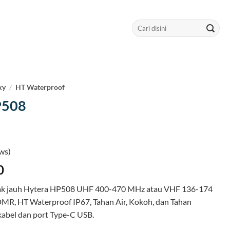
Search
for:
ky
/
HT Waterproof
P508
ws)
0
rak jauh Hytera HP508 UHF 400-470 MHz atau VHF 136-174
DMR, HT Waterproof IP67, Tahan Air, Kokoh, dan Tahan
kabel dan port Type-C USB.