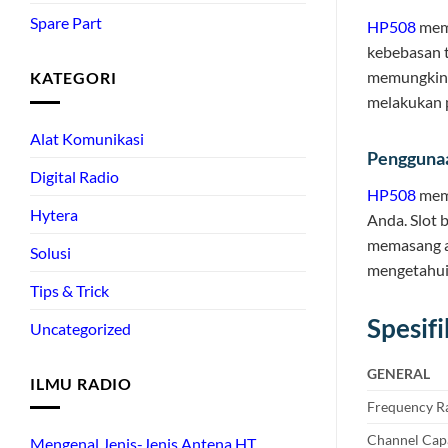
Spare Part
HP508
memi
kebebasan t
memungkink
KATEGORI
melakukan 
Alat Komunikasi
Pengguna
Digital Radio
HP508
memi
Hytera
Anda. Slot
memasang a
Solusi
mengetahui 
Tips & Trick
Spesif
Uncategorized
GENERAL
ILMU RADIO
Frequency R
Channel Cap
Mengenal Jenis-Jenis Antena HT