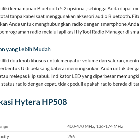
liki kemampuan Bluetooth 5.2 opsional, sehingga Anda dapat m
otal tanpa kabel saat menggunakan aksesori audio Bluetooth. Fitu
an Anda untuk menghubungkan radio dengan smartphone Anda
pemrograman radio melalui aplikasi HyTool Radio Manager di sm
an yang Lebih Mudah
liki dua knob khusus untuk mengatur volume dan saluran, mening
 berbentuk U di belakang baterai memungkinkan Anda untuk den
tau melepas klip sabuk. Indikator LED yang diperbesar memung
status radio dengan cepat, tidak peduli apakah radio berada di ta
ikasi Hytera HP508
ange
400-470 MHz; 136-174 MHz
acity
256