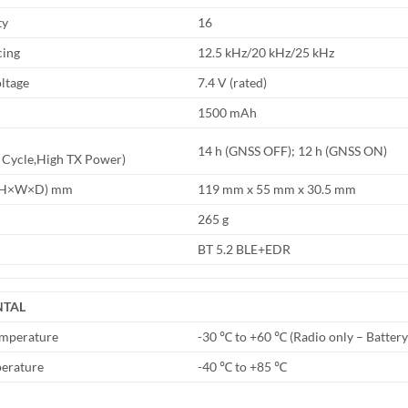
ty
16
cing
12.5 kHz/20 kHz/25 kHz
ltage
7.4 V (rated)
1500 mAh
14 h (GNSS OFF); 12 h (GNSS ON)
 Cycle,High TX Power)
(H×W×D) mm
119 mm x 55 mm x 30.5 mm
265 g
BT 5.2 BLE+EDR
NTAL
emperature
-30 ℃ to +60 ℃ (Radio only – Batter
perature
-40 ℃ to +85 ℃