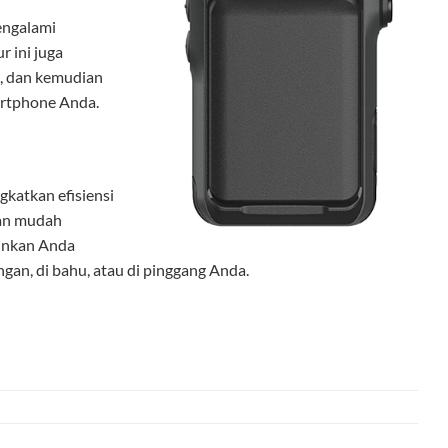
engalami
r ini juga
, dan kemudian
artphone Anda.
katkan efisiensi
gan mudah
kinkan Anda
ngan, di bahu, atau di pinggang Anda.