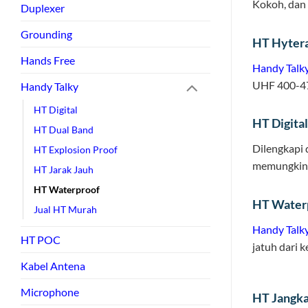
Kokoh, dan
Duplexer
Grounding
HT Hyter
Hands Free
Handy Talk
UHF 400-47
Handy Talky
HT Digital
HT Digita
HT Dual Band
Dilengkapi 
HT Explosion Proof
memungkinka
HT Jarak Jauh
HT Waterproof
HT Waterp
Jual HT Murah
Handy Talk
HT POC
jatuh dari 
Kabel Antena
Microphone
HT Jangka