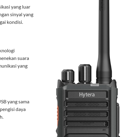
kasi yang luar
ngan sinyal yang
ai kondisi.
knologi
 menekan suara
munikasi yang
SB yang sama
pengisi daya
h.