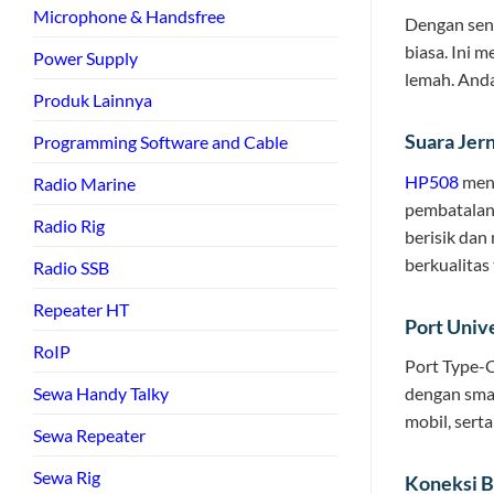
Microphone & Handsfree
Dengan sen
biasa. Ini 
Power Supply
lemah. Anda
Produk Lainnya
Suara Jer
Programming Software and Cable
HP508
meng
Radio Marine
pembatalan 
Radio Rig
berisik dan
berkualitas 
Radio SSB
Repeater HT
Port Univ
RoIP
Port Type-
Sewa Handy Talky
dengan sma
mobil, ser
Sewa Repeater
Sewa Rig
Koneksi B