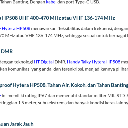
 Tahan Banting. Dengan
kabel
dan port Type-C USB.
a HP508 UHF 400-470 MHz atau VHF 136-174 MHz
y
Hytera
HP508
menawarkan fleksibilitas dalam frekuensi, denga
0 MHz atau VHF 136-174 MHz, sehingga sesuai untuk berbagai 
l DMR
dengan teknologi
HT Digital
DMR,
Handy Talky
Hytera
HP508
mem
n komunikasi yang andal dan terenkripsi, menjadikannya pilihan 
roof Hytera HP508, Tahan Air, Kokoh, dan Tahan Bantin
y
ini memiliki rating IP67 dan memenuhi standar militer MIL-STD-8
ketinggian 1.5 meter, suhu ekstrem, dan banyak kondisi keras lai
uan Jarak Jauh