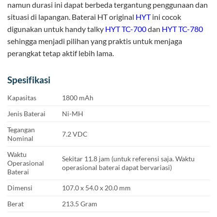
namun durasi ini dapat berbeda tergantung penggunaan dan
situasi di lapangan. Baterai HT original
HYT
ini cocok
digunakan untuk handy talky
HYT TC-700
dan
HYT TC-780
sehingga menjadi pilihan yang praktis untuk menjaga
perangkat tetap aktif lebih lama.
Spesifikasi
Kapasitas
1800 mAh
Jenis Baterai
Ni-MH
Tegangan
7.2 VDC
Nominal
Waktu
Sekitar 11.8 jam (untuk referensi saja. Waktu
Operasional
operasional baterai dapat bervariasi)
Baterai
Dimensi
107.0 x 54.0 x 20.0 mm
Berat
213.5 Gram