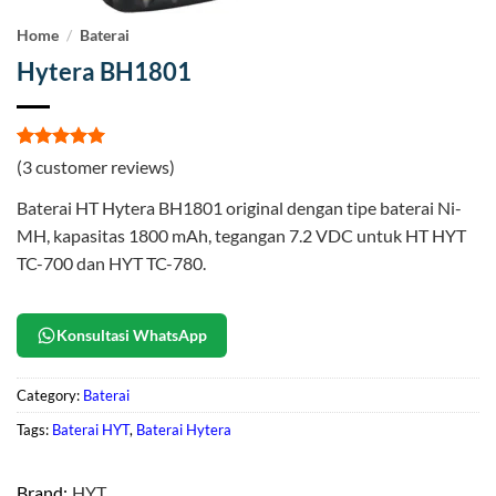
Home
/
Baterai
Hytera BH1801
Rated
3
5
(
3
customer reviews)
out of 5
based on
Baterai HT Hytera BH1801 original dengan tipe baterai Ni-
customer
ratings
MH, kapasitas 1800 mAh, tegangan 7.2 VDC untuk HT HYT
TC-700 dan HYT TC-780.
Konsultasi WhatsApp
Category:
Baterai
Tags:
Baterai HYT
,
Baterai Hytera
Brand:
HYT