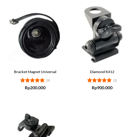
Bracket Magnet Universal
Diamond K412
(9)
(3)
Rated
5
Rated
5
Rp
200.000
Rp
900.000
out of 5
out of 5