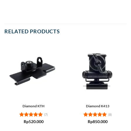
RELATED PRODUCTS
Diamond KTH
Diamond K413
(7)
(8)
Rated
5
Rated
5
Rp
520.000
Rp
850.000
out of 5
out of 5