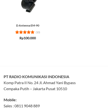
D Antenna EM-90
(10)
Rated
5
Rp
100.000
out of 5
PT RADIO KOMUNIKASI INDONESIA
Komp Patra II No. 24 Jl. Ahmad Yani Bypass
Cempaka Putih – Jakarta Pusat 10510
Mobile:
Sales : 0811 9048 889