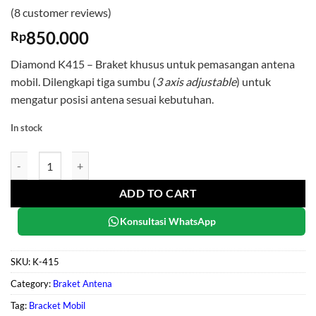
Rated
8
5
(
8
customer reviews)
out of 5
based on
850.000
Rp
customer
ratings
Diamond K415 – Braket khusus untuk pemasangan antena
mobil. Dilengkapi tiga sumbu (
3 axis adjustable
) untuk
mengatur posisi antena sesuai kebutuhan.
In stock
Diamond K415 quantity
ADD TO CART
Konsultasi WhatsApp
SKU:
K-415
Category:
Braket Antena
Tag:
Bracket Mobil