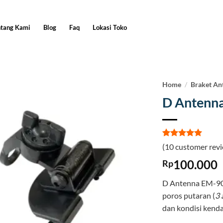
ntang Kami
Blog
Faq
Lokasi Toko
Home
/
Braket An
D Antenn
Rated
10
5
(
10
customer revi
out of 5
based on
100.000
Rp
customer
ratings
D Antenna EM-90 
poros putaran (
3 
dan kondisi kend