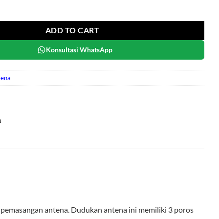
uantity
ADD TO CART
Konsultasi WhatsApp
tena
a
emasangan antena. Dudukan antena ini memiliki 3 poros