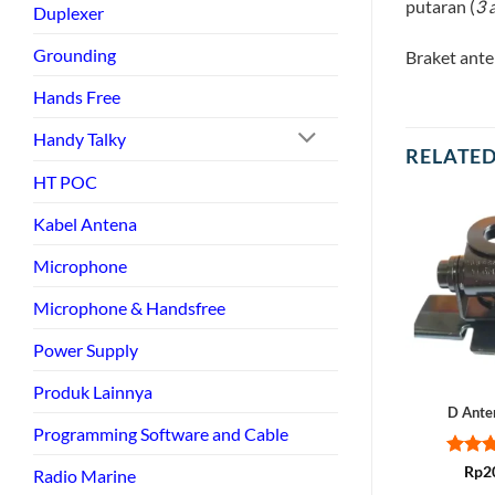
putaran (
3 
Duplexer
Grounding
Braket ant
Hands Free
Handy Talky
RELATE
HT POC
Kabel Antena
Microphone
Microphone & Handsfree
Power Supply
Produk Lainnya
D Ante
Programming Software and Cable
Rate
Rp
2
Radio Marine
out of