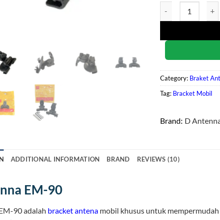
D Antenna EM-90 q
Category:
Braket An
Tag:
Bracket Mobil
Brand:
D Antenn
N
ADDITIONAL INFORMATION
BRAND
REVIEWS (10)
enna EM-90
EM-90 adalah
bracket antena
mobil khusus untuk mempermudah p