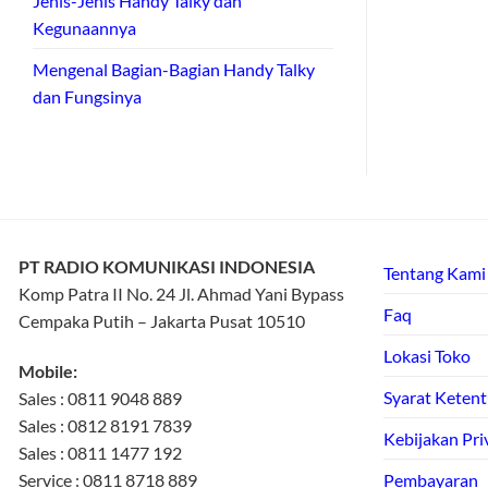
Jenis-Jenis Handy Talky dan
Kegunaannya
Mengenal Bagian-Bagian Handy Talky
dan Fungsinya
PT RADIO KOMUNIKASI INDONESIA
Tentang Kami
Komp Patra II No. 24 Jl. Ahmad Yani Bypass
Faq
Cempaka Putih – Jakarta Pusat 10510
Lokasi Toko
Mobile:
Syarat Keten
Sales : 0811 9048 889
Sales : 0812 8191 7839
Kebijakan Pri
Sales : 0811 1477 192
Service : 0811 8718 889
Pembayaran