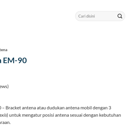
Search
for:
tena
a EM-90
ews)
– Bracket antena atau dudukan antena mobil dengan 3
axis
) untuk mengatur posisi antena sesuai dengan kebutuhan
araan.