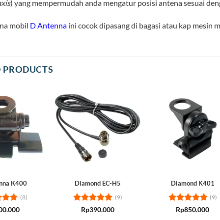
axis
) yang mempermudah anda mengatur posisi antena sesuai den
ena mobil
D Antenna
ini cocok dipasang di bagasi atau kap mesin 
D PRODUCTS
nna K400
Diamond EC-H5
Diamond K401
(8)
(9)
(9)
d
5
Rated
5
Rated
5
00.000
Rp
390.000
Rp
850.000
 5
out of 5
out of 5