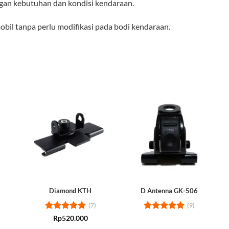
gan kebutuhan dan kondisi kendaraan.
mobil tanpa perlu modifikasi pada bodi kendaraan.
Diamond KTH
D Antenna GK-506
(7)
(9)
Rated
5
Rated
5
Rp
520.000
out of 5
out of 5