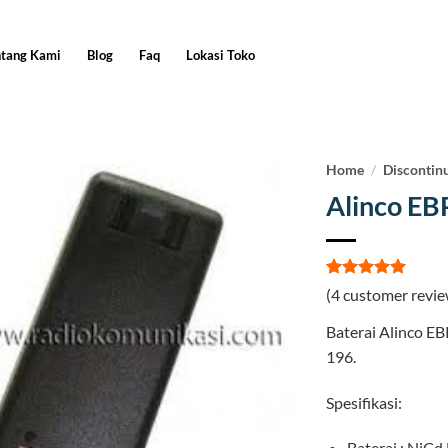
ntang Kami
Blog
Faq
Lokasi Toko
Home
/
Discontin
Alinco E
Rated
4
5
(
4
customer revie
out of 5
based on
Baterai Alinco E
customer
ratings
196.
Spesifikasi:
Baterai : NiCd