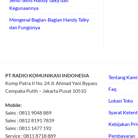
Jenis-Jenis Handy Talky dan
Kegunaannya
Mengenal Bagian-Bagian Handy Talky
dan Fungsinya
PT RADIO KOMUNIKASI INDONESIA
Tentang Kami
Komp Patra II No. 24 Jl. Ahmad Yani Bypass
Faq
Cempaka Putih – Jakarta Pusat 10510
Lokasi Toko
Mobile:
Syarat Keten
Sales : 0811 9048 889
Sales : 0812 8191 7839
Kebijakan Pri
Sales : 0811 1477 192
Service : 0811 8718 889
Pembayaran