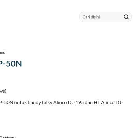
Search
for:
ued
BP-50N
ws)
BP-50N untuk handy talky Alinco DJ-195 dan HT Alinco DJ-
 Battery