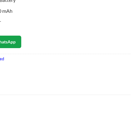
00 mAh
r
hatsApp
ued