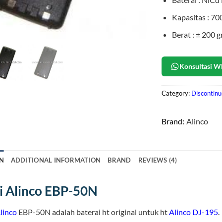
Kapasitas : 7
Berat : ± 200 g
Konsultasi W
Category:
Discontin
Brand:
Alinco
N
ADDITIONAL INFORMATION
BRAND
REVIEWS (4)
i Alinco EBP-50N
linco
EBP-50N adalah baterai ht original untuk ht
Alinco DJ-195
.