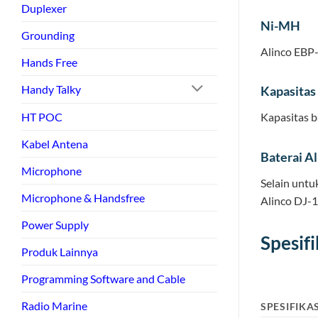
Duplexer
Ni-MH
Grounding
Alinco EBP
Hands Free
Handy Talky
Kapasitas
Kapasitas b
HT POC
Kabel Antena
Baterai A
Microphone
Selain untu
Microphone & Handsfree
Alinco DJ-1
Power Supply
Spesif
Produk Lainnya
Programming Software and Cable
Radio Marine
SPESIFIKAS