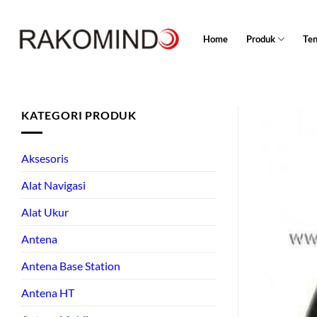
Skip
to
Home
Produk
Te
content
KATEGORI PRODUK
Aksesoris
Alat Navigasi
Alat Ukur
Antena
Antena Base Station
Antena HT