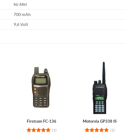
Ni-MH
700 mAh
9,6 Volt
Firstcom FC-136
Motorola GP338 IS
(1)
(1)