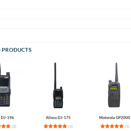
D PRODUCTS
o DJ-196
Alinco DJ-175
Motorola GP2000
(2)
(1)
(1)