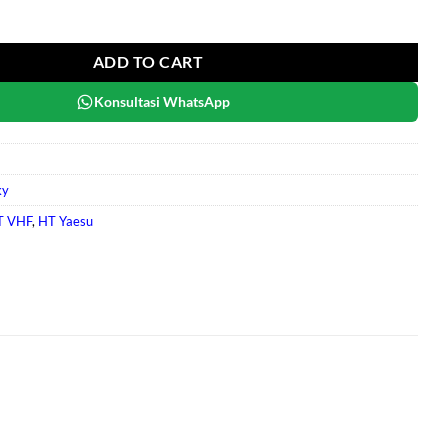
ntity
ADD TO CART
Konsultasi WhatsApp
ky
T VHF
,
HT Yaesu