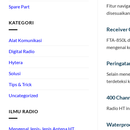
Fitur navig
Spare Part
disesuaikan
KATEGORI
Receiver
FTA-850L d
Alat Komunikasi
mengenai ko
Digital Radio
Hytera
Peringat
Solusi
Selain mene
terdeteksi 
Tips & Trick
Uncategorized
400 Chan
Radio HT in
ILMU RADIO
Waterpro
Mengenal Jenis-Jenis Antena HT