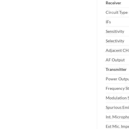
Receiver
Circuit Type
IFs
Sensitivity
Selectivity
Adjacent CH.
AF Output
Transmitter
Power Outp
Frequency St
Modulation 
Spurious Emi
Int. Microph
Ext Mic. Imp