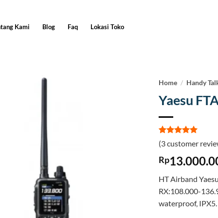
ntang Kami
Blog
Faq
Lokasi Toko
Home
/
Handy Tal
Yaesu FT
Rated
3
5
(
3
customer revie
out of 5
based on
13.000.0
Rp
customer
ratings
HT Airband Yaes
RX:108.000-136.9
waterproof, IPX5.