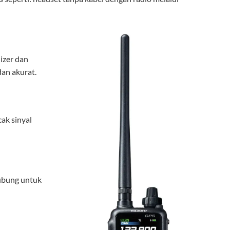
izer dan
dan akurat.
ak sinyal
hubung untuk