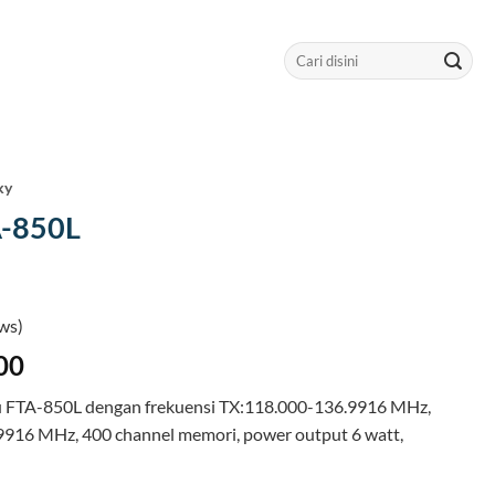
Search
for:
ky
A-850L
ws)
00
u FTA-850L dengan frekuensi TX:118.000-136.9916 MHz,
916 MHz, 400 channel memori, power output 6 watt,