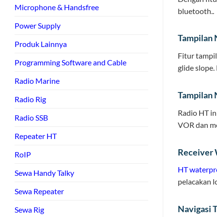
Microphone & Handsfree
bluetooth..
Power Supply
Tampilan N
Produk Lainnya
Fitur tampi
Programming Software and Cable
glide slope
Radio Marine
Tampilan 
Radio Rig
Radio HT in
Radio SSB
VOR dan men
Repeater HT
Receiver
RoIP
HT waterpr
Sewa Handy Talky
pelacakan l
Sewa Repeater
Navigasi T
Sewa Rig