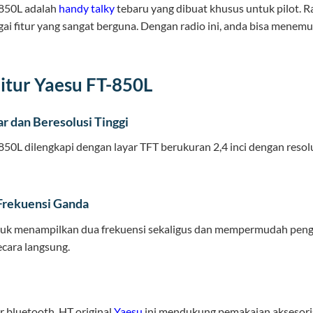
850L adalah
handy talky
tebaru yang dibuat khusus untuk pilot. R
gai fitur yang sangat berguna. Dengan radio ini, anda bisa mene
Fitur Yaesu FT-850L
r dan Beresolusi Tinggi
50L dilengkapi dengan layar TFT berukuran 2,4 inci dengan res
Frekuensi Ganda
untuk menampilkan dua frekuensi sekaligus dan mempermudah pe
cara langsung.
r bluetooth, HT original
Yaesu
ini mendukung pemakaian aksesoris 