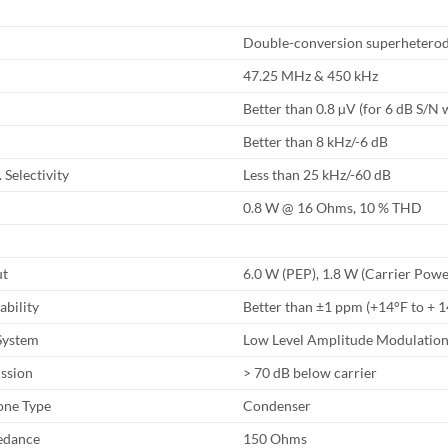
Double-conversion superhetero
47.25 MHz & 450 kHz
Better than 0.8 µV (for 6 dB S/N
Better than 8 kHz/-6 dB
 Selectivity
Less than 25 kHz/-60 dB
0.8 W @ 16 Ohms, 10 % THD
ut
6.0 W (PEP), 1.8 W (Carrier Powe
ability
Better than ±1 ppm (+14°F to + 
System
Low Level Amplitude Modulatio
ssion
> 70 dB below carrier
one Type
Condenser
edance
150 Ohms