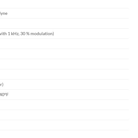
dyne
 with 1 kHz, 30 % modulation)
r)
140°F
n