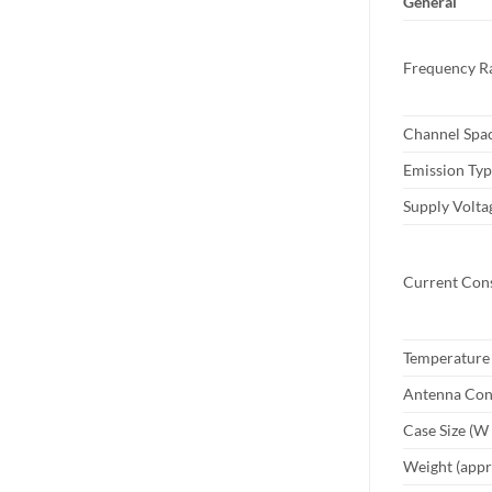
General
Frequency R
Channel Spa
Emission Ty
Supply Volta
Current Con
Temperature
Antenna Con
Case Size (W
Weight (appr