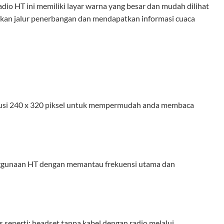
adio HT ini memiliki layar warna yang besar dan mudah dilihat
mukan jalur penerbangan dan mendapatkan informasi cuaca
olusi 240 x 320 piksel untuk mempermudah anda membaca
nggunaan HT dengan memantau frekuensi utama dan
seperti: headset tanpa kabel dengan radio melalui