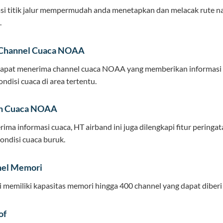
asi titik jalur mempermudah anda menetapkan dan melacak rute na
.
 Channel Cuaca NOAA
apat menerima channel cuaca NOAA yang memberikan informasi t
ndisi cuaca di area tertentu.
an Cuaca NOAA
rima informasi cuaca, HT airband ini juga dilengkapi fitur perin
kondisi cuaca buruk.
nel Memori
i memiliki kapasitas memori hingga 400 channel yang dapat diber
of