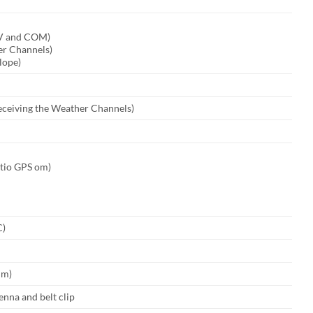
V and COM)
er Channels)
lope)
eceiving the Weather Channels)
atio GPS om)
C)
mm)
enna and belt clip