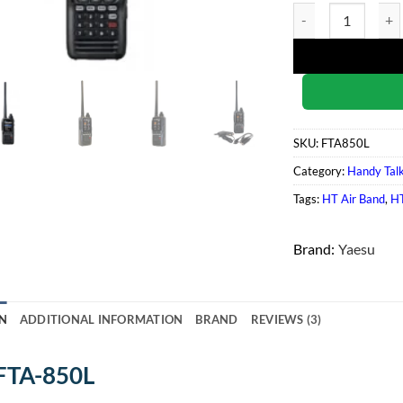
Yaesu FTA-850L qua
SKU:
FTA850L
Category:
Handy Tal
Tags:
HT Air Band
,
H
Brand:
Yaesu
N
ADDITIONAL INFORMATION
BRAND
REVIEWS (3)
FTA-850L