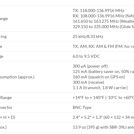
TX: 118.000-136.9916 MHz
RX: 108.000-136.9916 MHz (NA
ange
161.650 to 163.275 MHz (Weath
329.150 to 335.000 MHz (Glide S
cing
25 kHz/8.33 kHz
pe
TX: AM, RX: AM & FM (FM: for r
ge
6.0 to 9.5 VDC
300 µA (power off)
125 mA (battery saver on, 50% r
sumption (approx.)
160 mA (squelch on GPS on)
300 mA (receive)
1.1 A (transmit, 1.8 W carrier)
 Range
+14°F to + 140°F (-10°C to +60°
nector
BNC Type
 × H × D)
2.4″ × 5.2″ × 1.3″ (60 × 132 × 34 
ox.)
13.9 oz (395 g) with SBR-39LI ant