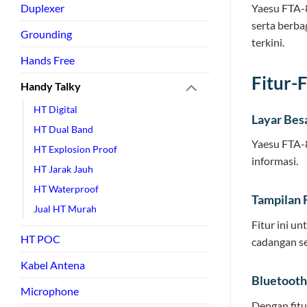
Duplexer
Yaesu FTA-
serta berba
Grounding
terkini.
Hands Free
Fitur-
Handy Talky
HT Digital
Layar Besa
HT Dual Band
Yaesu FTA-8
HT Explosion Proof
informasi.
HT Jarak Jauh
HT Waterproof
Tampilan 
Jual HT Murah
Fitur ini 
HT POC
cadangan se
Kabel Antena
Bluetooth
Microphone
Dengan fitu