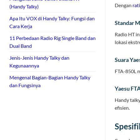
Dengan
rat
(Handy Talky)
Apa Itu VOX di Handy Talky: Fungsi dan
Standar 
Cara Kerja
Radio HT in
11 Perbedaan Radio Rig Single Band dan
lokasi ekst
Dual Band
Jenis-Jenis Handy Talky dan
Suara Yae
Kegunaannya
FTA-850L me
Mengenal Bagian-Bagian Handy Talky
dan Fungsinya
Yaesu FTA
Handy talk
efisien.
Spesif