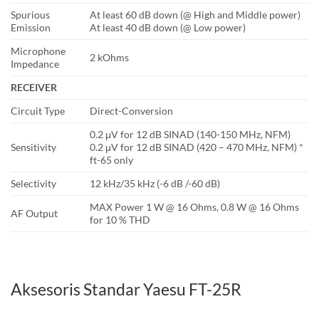
Spurious
At least 60 dB down (@ High and Middle power)
Emission
At least 40 dB down (@ Low power)
Microphone
2 kOhms
Impedance
RECEIVER
Circuit Type
Direct-Conversion
0.2 μV for 12 dB SINAD (140-150 MHz, NFM)
Sensitivity
0.2 μV for 12 dB SINAD (420 – 470 MHz, NFM) *
ft-65 only
Selectivity
12 kHz/35 kHz (-6 dB /-60 dB)
MAX Power 1 W @ 16 Ohms, 0.8 W @ 16 Ohms
AF Output
for 10 % THD
Aksesoris Standar Yaesu FT-25R