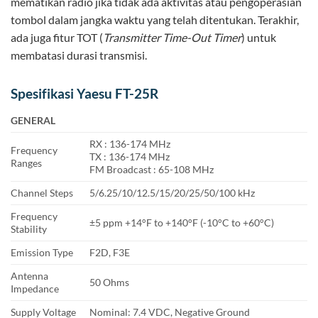
mematikan radio jika tidak ada aktivitas atau pengoperasian
tombol dalam jangka waktu yang telah ditentukan. Terakhir,
ada juga fitur TOT (
Transmitter Time-Out Timer
) untuk
membatasi durasi transmisi.
Spesifikasi Yaesu FT-25R
GENERAL
RX : 136-174 MHz
Frequency
TX : 136-174 MHz
Ranges
FM Broadcast : 65-108 MHz
Channel Steps
5/6.25/10/12.5/15/20/25/50/100 kHz
Frequency
±5 ppm +14°F to +140°F (-10°C to +60°C)
Stability
Emission Type
F2D, F3E
Antenna
50 Ohms
Impedance
Supply Voltage
Nominal: 7.4 VDC, Negative Ground