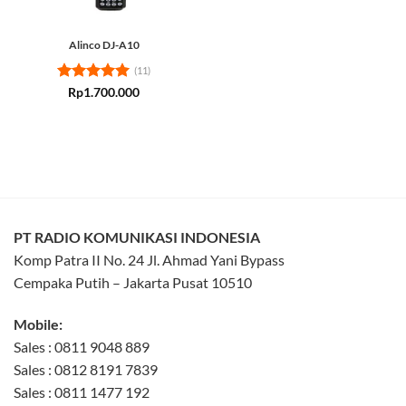
Alinco DJ-A10
(11)
Rated
5
Rp
1.700.000
out of 5
PT RADIO KOMUNIKASI INDONESIA
Komp Patra II No. 24 Jl. Ahmad Yani Bypass
Cempaka Putih – Jakarta Pusat 10510
Mobile:
Sales : 0811 9048 889
Sales : 0812 8191 7839
Sales : 0811 1477 192