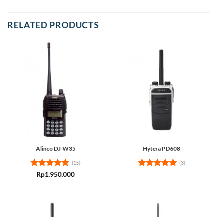
RELATED PRODUCTS
Alinco DJ-W35
Hytera PD608
(15)
(3)
Rated
5
Rated
5
Rp
1.950.000
out of 5
out of 5