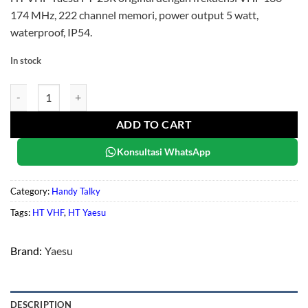
174 MHz, 222 channel memori, power output 5 watt,
waterproof, IP54.
In stock
Yaesu FT-25R quantity
ADD TO CART
Konsultasi WhatsApp
Category:
Handy Talky
Tags:
HT VHF
,
HT Yaesu
Brand:
Yaesu
DESCRIPTION