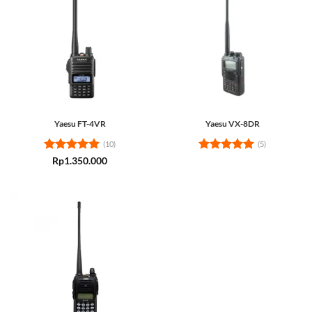
Yaesu FT-4VR
Yaesu VX-8DR
(10)
(5)
Rated
5
Rated
5
Rp
1.350.000
out of 5
out of 5