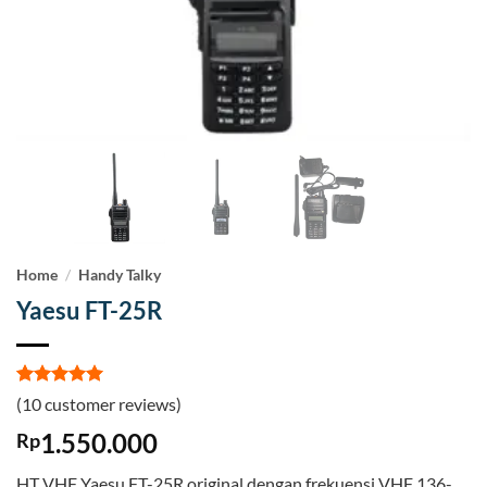
Home
/
Handy Talky
Yaesu FT-25R
Rated
10
5
(
10
customer reviews)
out of 5
based on
1.550.000
Rp
customer
ratings
HT VHF Yaesu FT-25R original dengan frekuensi VHF 136-