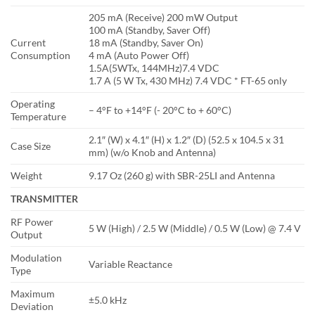
205 mA (Receive) 200 mW Output
100 mA (Standby, Saver Off)
Current
18 mA (Standby, Saver On)
Consumption
4 mA (Auto Power Off)
1.5A(5WTx, 144MHz)7.4 VDC
1.7 A (5 W Tx, 430 MHz) 7.4 VDC * FT-65 only
Operating
– 4°F to +14°F (- 20°C to + 60°C)
Temperature
2.1″ (W) x 4.1″ (H) x 1.2″ (D) (52.5 x 104.5 x 31
Case Size
mm) (w/o Knob and Antenna)
Weight
9.17 Oz (260 g) with SBR-25LI and Antenna
TRANSMITTER
RF Power
5 W (High) / 2.5 W (Middle) / 0.5 W (Low) @ 7.4 V
Output
Modulation
Variable Reactance
Type
Maximum
±5.0 kHz
Deviation