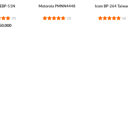
 EBP-51N
Motorola PMNN4448
Icom BP-264 Taiwa
(9)
(3)
(6)
d
5
Rated
5
Rated
5
50.000
 5
out of 5
out of 5