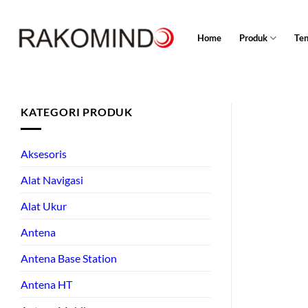
Skip
to
Home
Produk
Te
content
KATEGORI PRODUK
Aksesoris
Alat Navigasi
Alat Ukur
Antena
Antena Base Station
Antena HT