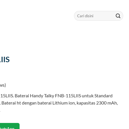
Search
for:
IIS
ws)
15LIIS. Baterai Handy Talky FNB-115LIIS untuk Standard
Baterai ht dengan baterai Lithium ion, kapasitas 2300 mAh,
.
hatsApp