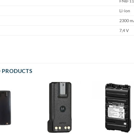
FNB-11
Li-ion
2300 m
7,4 V
D PRODUCTS