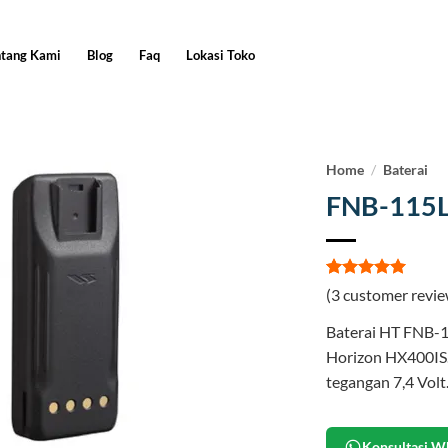
ntang Kami
Blog
Faq
Lokasi Toko
Home
/
Baterai
FNB-115L
Rated
3
5
(
3
customer revie
out of 5
based on
Baterai HT FNB-1
customer
ratings
Horizon HX400IS. 
tegangan 7,4 Volt
Konsultasi W