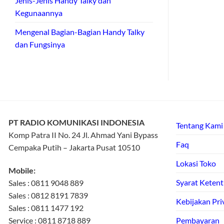
Jenis-Jenis Handy Talky dan
Kegunaannya
Mengenal Bagian-Bagian Handy Talky
dan Fungsinya
PT RADIO KOMUNIKASI INDONESIA
Tentang Kami
Komp Patra II No. 24 Jl. Ahmad Yani Bypass
Faq
Cempaka Putih – Jakarta Pusat 10510
Lokasi Toko
Mobile:
Syarat Keten
Sales : 0811 9048 889
Sales : 0812 8191 7839
Kebijakan Pri
Sales : 0811 1477 192
Service : 0811 8718 889
Pembayaran