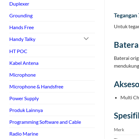
Duplexer
Tegangan 
Grounding
Untuk tegan
Hands Free
Handy Talky
Batera
HT POC
Baterai ori
Kabel Antena
mendukung 
Microphone
Akseso
Microphone & Handsfree
Multi Ch
Power Supply
Produk Lainnya
Spesif
Programming Software and Cable
Merk
Radio Marine