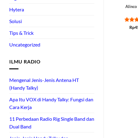
Alinco
Hytera
Solusi
Rate
Rp
4
out of
Tips & Trick
Uncategorized
ILMU RADIO
Mengenal Jenis-Jenis Antena HT
(Handy Talky)
Apa Itu VOX di Handy Talky: Fungsi dan
Cara Kerja
11 Perbedaan Radio Rig Single Band dan
Dual Band