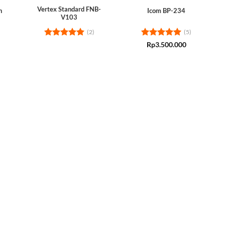
Vertex Standard FNB-
n
Icom BP-234
V103
(2)
(5)
Rated
5
Rated
5
Rp
3.500.000
out of 5
out of 5