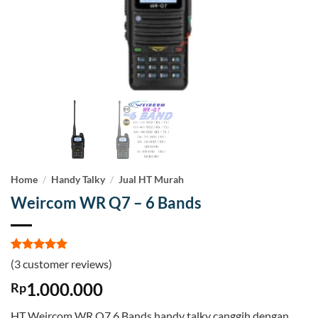
Home
/
Handy Talky
/
Jual HT Murah
Weircom WR Q7 – 6 Bands
Rated
3
5
(
3
customer reviews)
out of 5
based on
1.000.000
Rp
customer
ratings
HT Weircom WR Q7 6 Bands handy talky canggih dengan