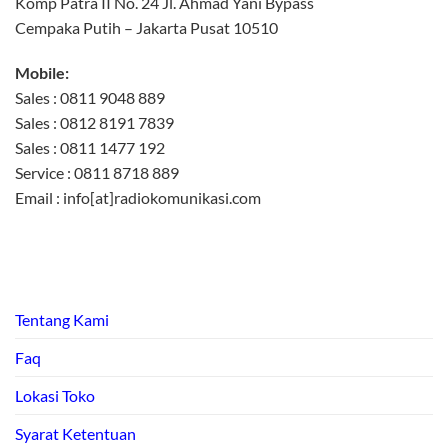
Komp Patra II No. 24 Jl. Ahmad Yani Bypass
Cempaka Putih – Jakarta Pusat 10510
Mobile:
Sales : 0811 9048 889
Sales : 0812 8191 7839
Sales : 0811 1477 192
Service : 0811 8718 889
Email : info[at]radiokomunikasi.com
Tentang Kami
Faq
Lokasi Toko
Syarat Ketentuan