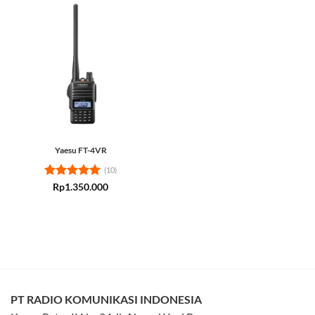
Yaesu FT-4VR
(10)
Rated
5
Rp
1.350.000
out of 5
PT RADIO KOMUNIKASI INDONESIA