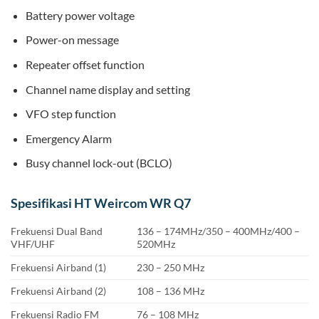
Battery power voltage
Power-on message
Repeater offset function
Channel name display and setting
VFO step function
Emergency Alarm
Busy channel lock-out (BCLO)
Spesifikasi HT Weircom WR Q7
Frekuensi Dual Band
136 – 174MHz/350 – 400MHz/400 –
VHF/UHF
520MHz
Frekuensi Airband (1)
230 – 250 MHz
Frekuensi Airband (2)
108 – 136 MHz
Frekuensi Radio FM
76 – 108 MHz