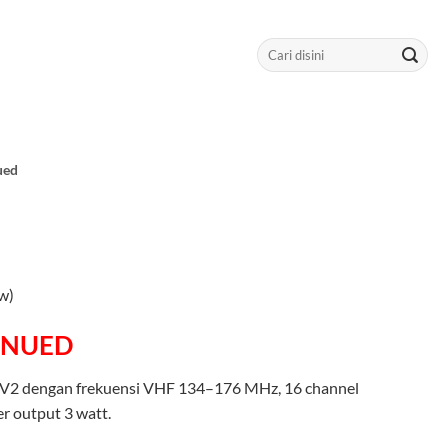
Search
for:
ued
w)
INUED
 V2 dengan frekuensi VHF 134–176 MHz, 16 channel
r output 3 watt.