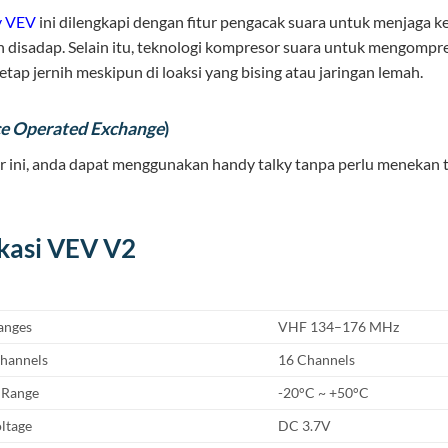
y VEV
ini dilengkapi dengan fitur pengacak suara untuk menjaga 
 disadap. Selain itu, teknologi kompresor suara untuk mengomp
etap jernih meskipun di loaksi yang bising atau jaringan lemah.
ce Operated Exchange
)
r ini, anda dapat menggunakan handy talky tanpa perlu menekan 
ikasi VEV V2
anges
VHF 134–176 MHz
hannels
16 Channels
 Range
-20°C ~ +50°C
ltage
DC 3.7V