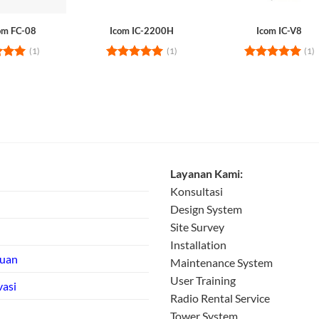
om FC-08
Icom IC-2200H
Icom IC-V8
(1)
(1)
(1)
d
5
Rated
5
Rated
5
 5
out of 5
out of 5
Layanan Kami:
Konsultasi
Design System
Site Survey
Installation
tuan
Maintenance System
User Training
vasi
Radio Rental Service
Tower System