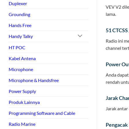
Duplexer
VEV V2 dile
lama.
Grounding
Hands Free
51 CTCSS 
Handy Talky
Radio ini m
HT POC
channel ter
Kabel Antena
Power Out
Microphone
Anda dapat 
Microphone & Handsfree
rendah unt
Power Supply
Jarak Cha
Produk Lainnya
Jarak antar
Programming Software and Cable
Radio Marine
Pengacak 