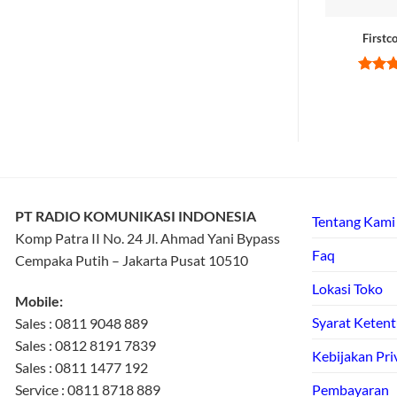
Firstc
Rate
out of
PT RADIO KOMUNIKASI INDONESIA
Tentang Kami
Komp Patra II No. 24 Jl. Ahmad Yani Bypass
Faq
Cempaka Putih – Jakarta Pusat 10510
Lokasi Toko
Mobile:
Syarat Keten
Sales : 0811 9048 889
Sales : 0812 8191 7839
Kebijakan Pri
Sales : 0811 1477 192
Service : 0811 8718 889
Pembayaran