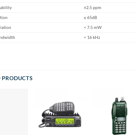
ability
±2.5 ppm
tion
≤ 65dB
iation
< 7.5 mW
ndwidth
< 16 kHz
D PRODUCTS