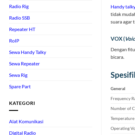
Radio Rig
Handy talk
tidak mudah
Radio SSB
suara agar t
Repeater HT
VOX (
Voi
RoIP
Dengan fitu
Sewa Handy Talky
bicara.
Sewa Repeater
Spesif
Sewa Rig
Spare Part
General
Frequency R
KATEGORI
Number of C
Temperature
Alat Komunikasi
Operating Vo
Digital Radio