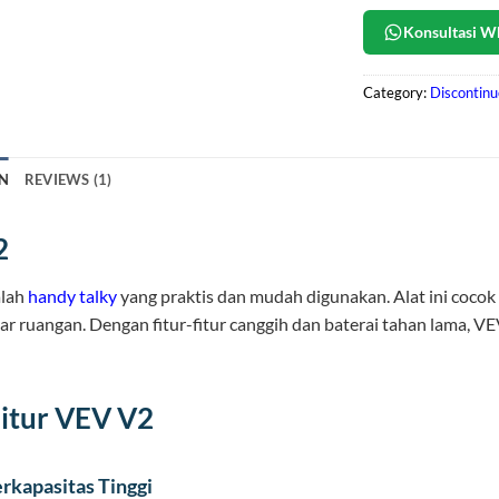
Konsultasi W
Category:
Discontin
N
REVIEWS (1)
2
alah
handy talky
yang praktis dan mudah digunakan. Alat ini cocok 
uar ruangan. Dengan fitur-fitur canggih dan baterai tahan lama,
Fitur VEV V2
rkapasitas Tinggi