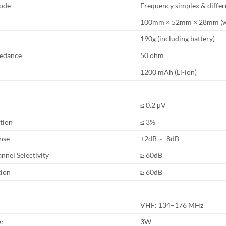
ode
Frequency simplex & differ
100mm × 52mm × 28mm (wi
190g (including battery)
edance
50 ohm
1200 mAh (Li-ion)
≤ 0.2 µV
tion
≤ 3%
nse
+2dB ~ -8dB
nnel Selectivity
≥ 60dB
tion
≥ 60dB
VHF: 134–176 MHz
er
3W