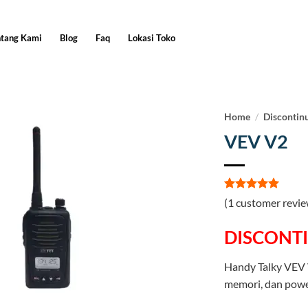
ntang Kami
Blog
Faq
Lokasi Toko
Home
/
Discontin
VEV V2
Rated
1
5
(
1
customer revie
out of 5
based on
customer
DISCONT
rating
Handy Talky VEV
memori, dan powe