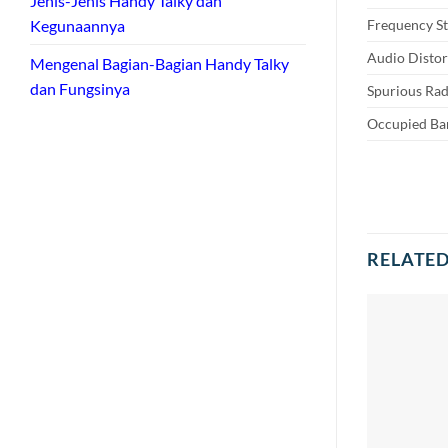
Jenis-Jenis Handy Talky dan
Frequency St
Kegunaannya
Audio Distor
Mengenal Bagian-Bagian Handy Talky
dan Fungsinya
Spurious Rad
Occupied Ba
RELATE