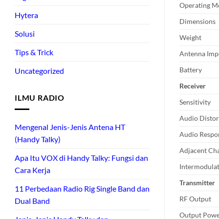
Operating M
Hytera
Dimensions
Solusi
Weight
Tips & Trick
Antenna Imp
Battery
Uncategorized
Receiver
ILMU RADIO
Sensitivity
Audio Distor
Mengenal Jenis-Jenis Antena HT
Audio Respo
(Handy Talky)
Adjacent Cha
Apa Itu VOX di Handy Talky: Fungsi dan
Intermodula
Cara Kerja
Transmitter
11 Perbedaan Radio Rig Single Band dan
RF Output
Dual Band
Output Pow