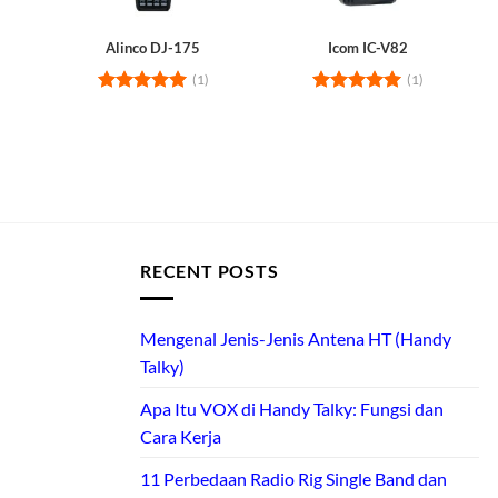
Alinco DJ-175
Icom IC-V82
(1)
(1)
Rated
5
Rated
5
out of 5
out of 5
RECENT POSTS
Mengenal Jenis-Jenis Antena HT (Handy
Talky)
Apa Itu VOX di Handy Talky: Fungsi dan
Cara Kerja
11 Perbedaan Radio Rig Single Band dan