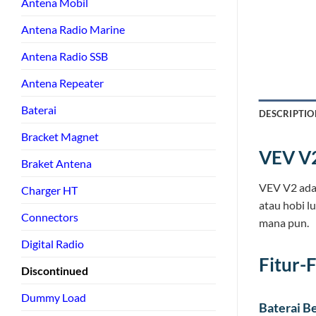
Antena Mobil
Antena Radio Marine
Antena Radio SSB
Antena Repeater
Baterai
DESCRIPTIO
Bracket Magnet
VEV V
Braket Antena
VEV V2 ad
Charger HT
atau hobi l
Connectors
mana pun.
Digital Radio
Fitur-
Discontinued
Dummy Load
Baterai Be