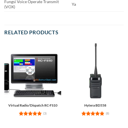
Fungsi Voice Operate Transmit
Ya
(VOX)
RELATED PRODUCTS
Virtual Radio/Dispatch RC-FS10
Hytera BD558
(3)
(8)
Rated
5
Rated
5
out of 5
out of 5