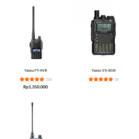
Yaesu FT-4VR
Yaesu VX-8GR
(10)
(3)
Rated
5
Rated
5
Rp
1.350.000
out of 5
out of 5