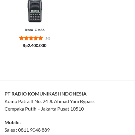
Icom IC-V86
(16)
Rated
5
Rp
2.400.000
out of 5
PT RADIO KOMUNIKASI INDONESIA
Komp Patra II No. 24 Jl. Ahmad Yani Bypass
Cempaka Putih – Jakarta Pusat 10510
Mobile:
Sales : 0811 9048 889