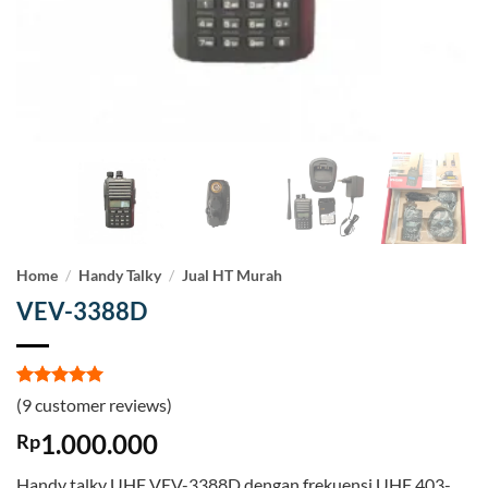
Home
/
Handy Talky
/
Jual HT Murah
VEV-3388D
Rated
9
5
(
9
customer reviews)
out of 5
based on
1.000.000
Rp
customer
ratings
Handy talky UHF VEV-3388D dengan frekuensi UHF 403-