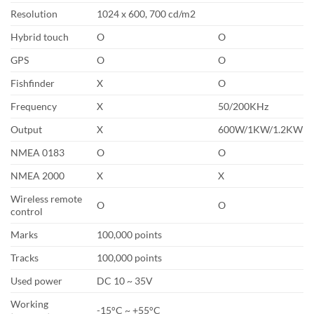
Resolution
1024 x 600, 700 cd/m2
Hybrid touch
O
O
GPS
O
O
Fishfinder
X
O
Frequency
X
50/200KHz
Output
X
600W/1KW/1.2KW
NMEA 0183
O
O
NMEA 2000
X
X
Wireless remote
O
O
control
Marks
100,000 points
Tracks
100,000 points
Used power
DC 10 ~ 35V
Working
-15°C ~ +55°C