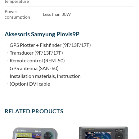
temperature
Power
Less than 30W
consumption
Aksesoris Samyung Plovis9P
ㆍGPS Plotter + Fishfinder (9F/13F/17F)
ㆍTransducer (9F/13F/17F)
ㆍRemote control (REM-50)
ㆍGPS antenna (SAN-60)
ㆍInstallation materials, Instruction
ㆍ(Option) DVI cable
RELATED PRODUCTS