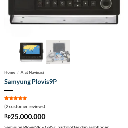
Home
/
Alat Navigasi
Samyung Plovis9P
Rated
2
5
(
2
customer reviews)
out of 5
based on
25.000.000
Rp
customer
ratings
Samyung Plovis9P – GPS Chartplotter dan Fishfinder