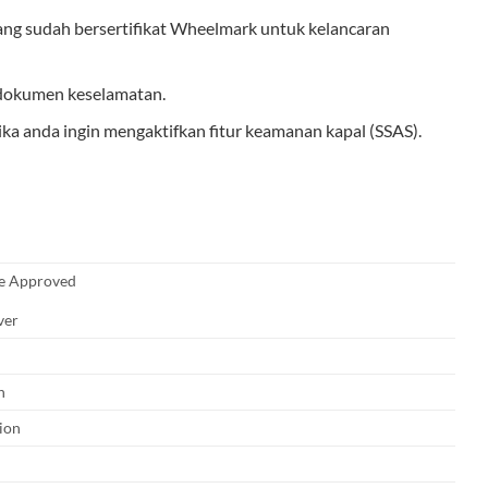
yang sudah bersertifikat Wheelmark untuk kelancaran
 dokumen keselamatan.
ka anda ingin mengaktifkan fitur keamanan kapal (SSAS).
e Approved
ver
n
tion