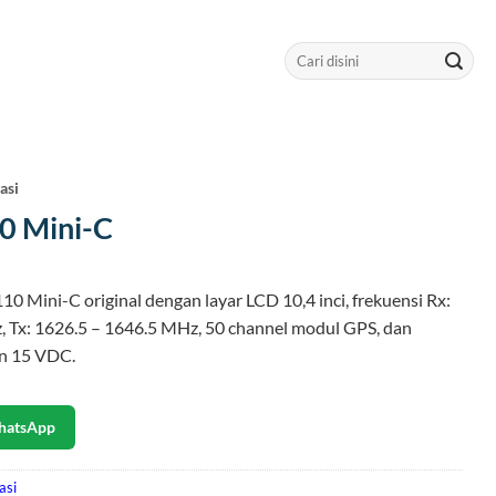
Search
for:
asi
10 Mini-C
110 Mini-C original dengan layar LCD 10,4 inci, frekuensi Rx:
 Tx: 1626.5 – 1646.5 MHz, 50 channel modul GPS, dan
n 15 VDC.
hatsApp
asi