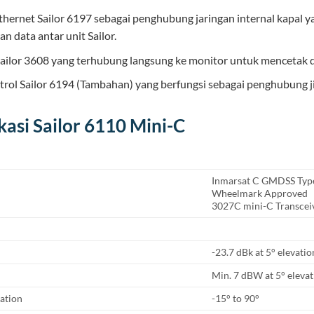
thernet Sailor 6197 sebagai penghubung jaringan internal kapal 
n data antar unit Sailor.
Sailor 3608 yang terhubung langsung ke monitor untuk mencetak
trol Sailor 6194 (Tambahan) yang berfungsi sebagai penghubung ji
kasi Sailor 6110 Mini-C
Inmarsat C GMDSS Typ
Wheelmark Approved
3027C mini-C Transcei
-23.7 dBk at 5° elevatio
Min. 7 dBW at 5° eleva
ation
-15° to 90°