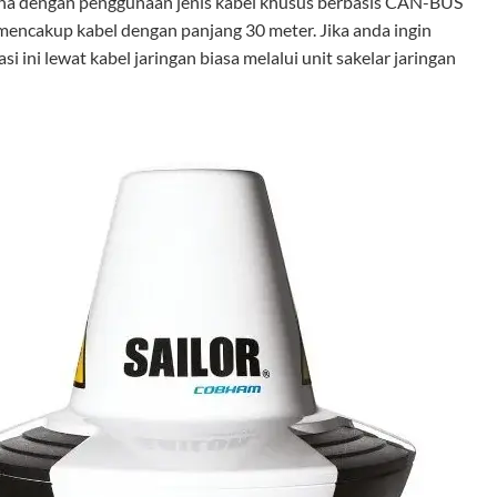
hana dengan penggunaan jenis kabel khusus berbasis CAN-BUS
mencakup kabel dengan panjang 30 meter. Jika anda ingin
ini lewat kabel jaringan biasa melalui unit sakelar jaringan