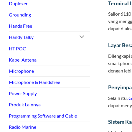
Terminal 
Duplexer
Sailor 6110
Grounding
yang menggu
Hands Free
dapat diak
Handy Talky
Layar Besa
HT POC
Dilengkapi 
Kabel Antena
smartphone.
dengan lebih
Microphone
Microphone & Handsfree
Penyimpan
Power Supply
Selain itu,
G
Produk Lainnya
dapat meny
Programming Software and Cable
Sistem Ka
Radio Marine