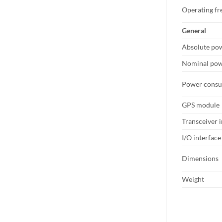
Operating fr
General
Absolute pow
Nominal pow
Power consum
GPS module
Transceiver 
I/O interface
Dimensions
Weight