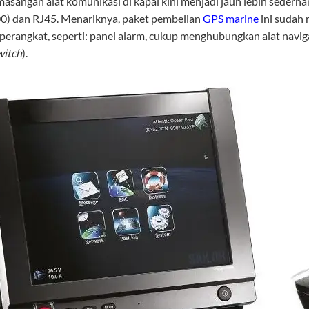
sangan alat komunikasi di kapal kini menjadi jauh lebih seder
) dan RJ45. Menariknya, paket pembelian
GPS marine
ini sudah 
rangkat, seperti: panel alarm, cukup menghubungkan alat navigasi 
witch
).