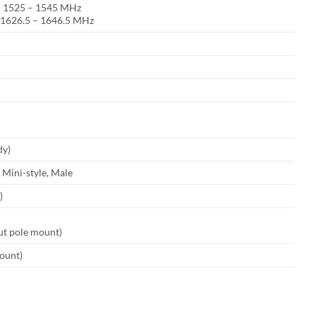
: 1525 – 1545 MHz
: 1626.5 – 1646.5 MHz
dy)
ini-style, Male
)
ut pole mount)
mount)