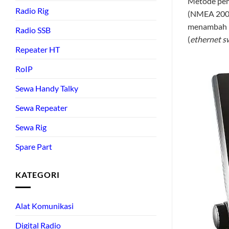
Metode pema
Radio Rig
(NMEA 2000
menambah pe
Radio SSB
(
ethernet s
Repeater HT
RoIP
Sewa Handy Talky
Sewa Repeater
Sewa Rig
Spare Part
KATEGORI
Alat Komunikasi
Digital Radio