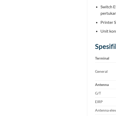
Switch E
pertukara
Printer 
Unit kon
Spesifi
Terminal
General
Antenna
G/T
EIRP
Antenna elev