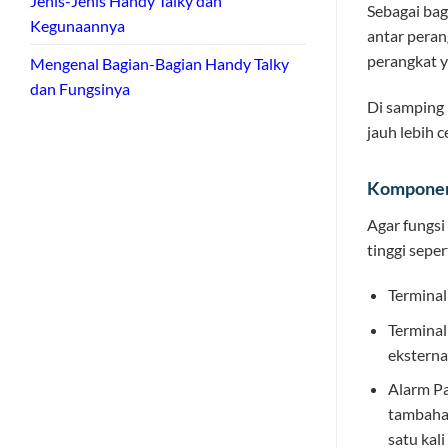
Jenis-Jenis Handy Talky dan
Sebagai bag
Kegunaannya
antar peran
perangkat y
Mengenal Bagian-Bagian Handy Talky
dan Fungsinya
Di samping 
jauh lebih 
Komponen 
Agar fungsi
tinggi sepert
Terminal
Terminal
eksterna
Alarm Pa
tambahan
satu kali