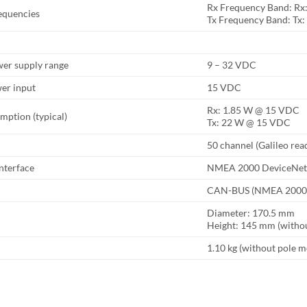
Rx Frequency Band: Rx
equencies
Tx Frequency Band: Tx
er supply range
9 – 32 VDC
er input
15 VDC
Rx: 1.85 W @ 15 VDC
ption (typical)
Tx: 22 W @ 15 VDC
50 channel (Galileo rea
interface
NMEA 2000 DeviceNet M
CAN-BUS (NMEA 2000
Diameter: 170.5 mm
Height: 145 mm (witho
1.10 kg (without pole 