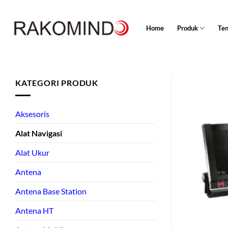
Skip
to
Home
Produk
Te
content
KATEGORI PRODUK
Aksesoris
Alat Navigasi
Alat Ukur
Antena
Antena Base Station
Antena HT