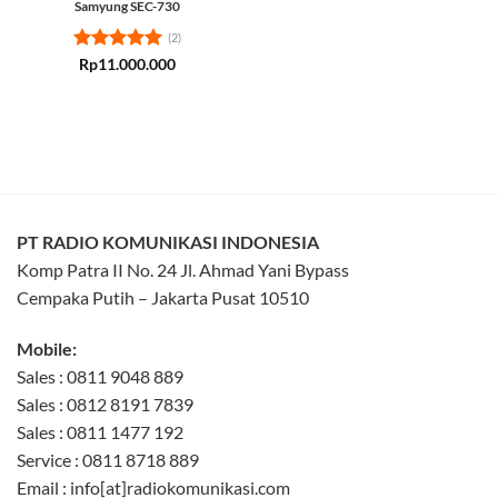
Samyung SEC-730
(2)
Rated
5
Rp
11.000.000
out of 5
PT RADIO KOMUNIKASI INDONESIA
Komp Patra II No. 24 Jl. Ahmad Yani Bypass
Cempaka Putih – Jakarta Pusat 10510
Mobile:
Sales : 0811 9048 889
Sales : 0812 8191 7839
Sales : 0811 1477 192
Service : 0811 8718 889
Email : info[at]radiokomunikasi.com