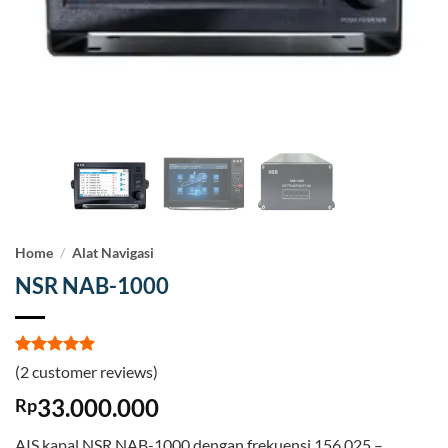
Home
/
Alat Navigasi
NSR NAB-1000
Rated
2
5
(
2
customer reviews)
out of 5
based on
33.000.000
Rp
customer
ratings
AIS kapal NSR NAB-1000 dengan frekuensi 156.025 –