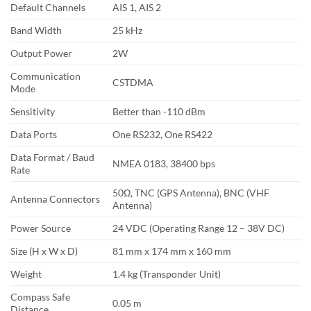
Default Channels
AIS 1, AIS 2
Band Width
25 kHz
Output Power
2W
Communication
CSTDMA
Mode
Sensitivity
Better than -110 dBm
Data Ports
One RS232, One RS422
Data Format / Baud
NMEA 0183, 38400 bps
Rate
50Ω, TNC (GPS Antenna), BNC (VHF
Antenna Connectors
Antenna)
Power Source
24 VDC (Operating Range 12 – 38V DC)
Size (H x W x D)
81 mm x 174 mm x 160 mm
Weight
1.4 kg (Transponder Unit)
Compass Safe
0.05 m
Distance