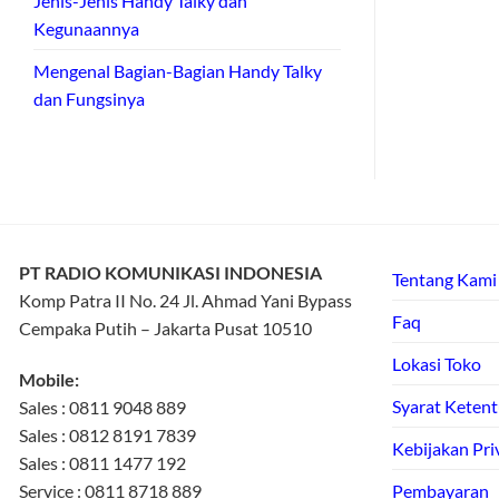
Jenis-Jenis Handy Talky dan
Kegunaannya
Mengenal Bagian-Bagian Handy Talky
dan Fungsinya
PT RADIO KOMUNIKASI INDONESIA
Tentang Kami
Komp Patra II No. 24 Jl. Ahmad Yani Bypass
Faq
Cempaka Putih – Jakarta Pusat 10510
Lokasi Toko
Mobile:
Syarat Keten
Sales : 0811 9048 889
Sales : 0812 8191 7839
Kebijakan Pri
Sales : 0811 1477 192
Service : 0811 8718 889
Pembayaran