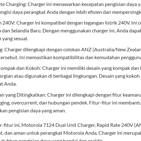
te Charging: Charger ini menawarkan kecepatan pengisian daya 
ngisi daya perangkat Anda dengan lebih efisien dan mempersingk
 240V: Charger ini kompatibel dengan tegangan listrik 240V. Ini 
a dan Selandia Baru. Dengan menggunakan charger ini, Anda dap
 yang sesuai.
: Charger dilengkapi dengan colokan ANZ (Australia/New Zealand
tersebut. Ini memastikan kompatibilitas dan kemudahan pengguna
Kompak dan Kokoh: Charger ini memiliki desain yang kompak 
ergian atau digunakan di berbagai lingkungan. Desain yang koko
at Anda.
 yang Ditingkatkan: Charger ini dilengkapi dengan fitur keamana
ging, overcurrent, dan hubungan pendek. Fitur-fitur ini membant
an pengisian daya yang aman.
r-fitur ini, Motorola 7124 Dual Unit Charger, Rapid Rate 240V 
pat, dan aman untuk perangkat Motorola Anda. Charger ini merupa
uhkan pengisian daya yang handal dan praktis.