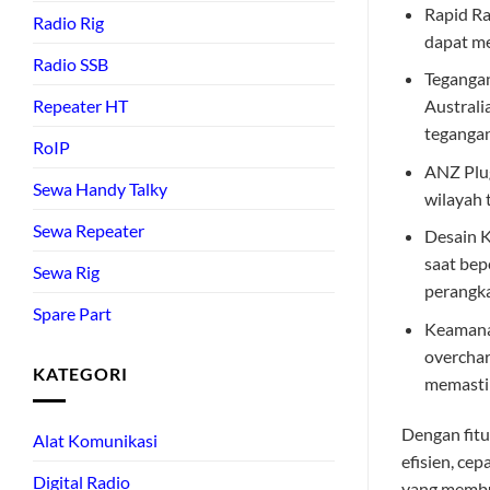
Rapid Ra
Radio Rig
dapat me
Radio SSB
Tegangan
Australi
Repeater HT
tegangan
RoIP
ANZ Plug
Sewa Handy Talky
wilayah 
Sewa Repeater
Desain 
saat bep
Sewa Rig
perangk
Spare Part
Keamanan
overchar
KATEGORI
memastik
Dengan fitu
Alat Komunikasi
efisien, ce
Digital Radio
yang membut