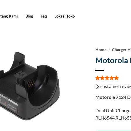
ntang Kami
Blog
Faq
Lokasi Toko
Home
/
Charger 
Motorola
Rated
3
5
(
3
customer revie
out of 5
based on
Motorola 7124 Du
customer
ratings
Dual Unit Charge
RLN6544,RLN65