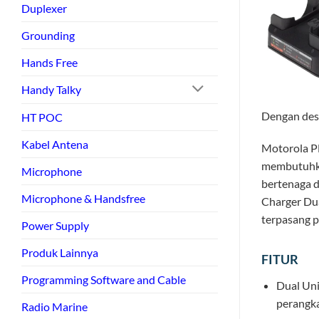
Duplexer
Grounding
Hands Free
Handy Talky
Dengan desa
HT POC
Kabel Antena
Motorola P
membutuhkan
Microphone
bertenaga d
Microphone & Handsfree
Charger Du
terpasang p
Power Supply
Produk Lainnya
FITUR
Programming Software and Cable
Dual Uni
perangk
Radio Marine