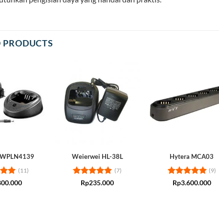
D PRODUCTS
a WPLN4139
Weierwei HL-38L
Hytera MCA03
(11)
(7)
(9)
5
Rated
5
Rated
5
800.000
Rp
235.000
Rp
3.600.000
 5
out of 5
out of 5