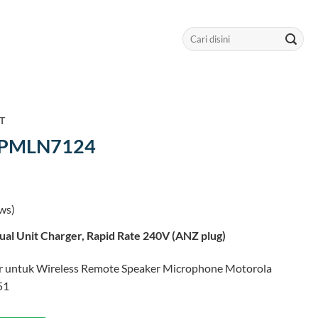
Search
for:
HT
 PMLN7124
ws)
al Unit Charger, Rapid Rate 240V (ANZ plug)
r untuk Wireless Remote Speaker Microphone Motorola
51