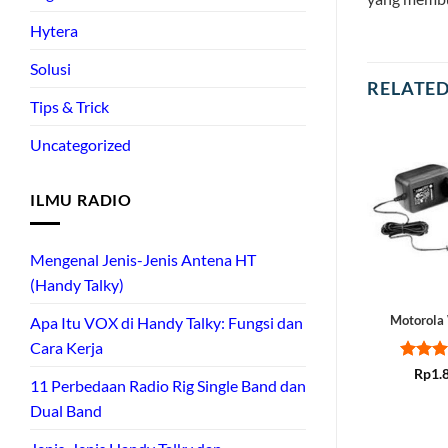
Hytera
Solusi
RELATE
Tips & Trick
Uncategorized
ILMU RADIO
Mengenal Jenis-Jenis Antena HT
(Handy Talky)
Motorol
Apa Itu VOX di Handy Talky: Fungsi dan
Cara Kerja
Rated
Rp
1.
11 Perbedaan Radio Rig Single Band dan
out of
Dual Band