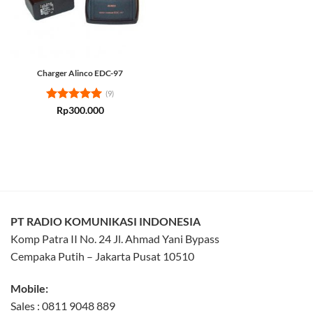
Charger Alinco EDC-97
(9)
Rated
5
Rp
300.000
out of 5
PT RADIO KOMUNIKASI INDONESIA
Komp Patra II No. 24 Jl. Ahmad Yani Bypass
Cempaka Putih – Jakarta Pusat 10510
Mobile:
Sales : 0811 9048 889