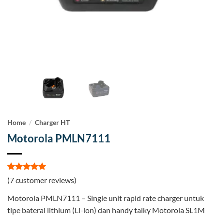
Home
/
Charger HT
Motorola PMLN7111
Rated
7
5
(
7
customer reviews)
out of 5
based on
Motorola PMLN7111 – Single unit rapid rate charger untuk
customer
ratings
tipe baterai lithium (Li-ion) dan handy talky Motorola SL1M