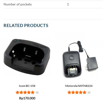
Number of pockets
1
RELATED PRODUCTS
Icom BC-158
Motorola NNTN8224
(8)
(8)
Rated
5
Rated
5
Rp
170.000
out of 5
out of 5