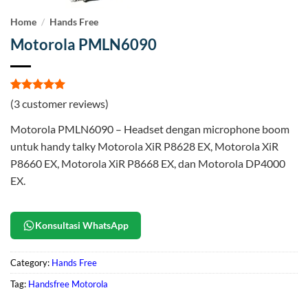
Home
/
Hands Free
Motorola PMLN6090
Rated
3
5
(
3
customer reviews)
out of 5
based on
Motorola PMLN6090 – Headset dengan microphone boom
customer
ratings
untuk handy talky Motorola XiR P8628 EX, Motorola XiR
P8660 EX, Motorola XiR P8668 EX, dan Motorola DP4000
EX.
Konsultasi WhatsApp
Category:
Hands Free
Tag:
Handsfree Motorola