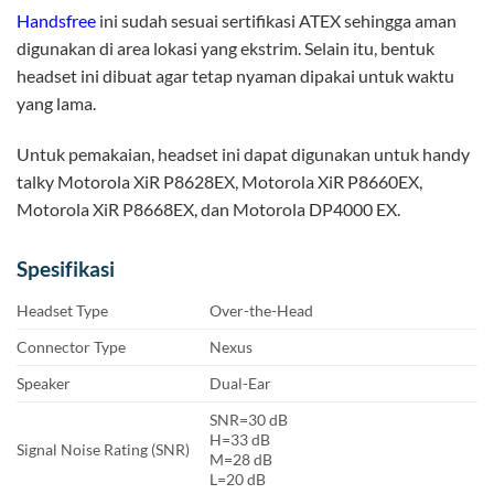
Handsfree
ini sudah sesuai sertifikasi ATEX sehingga aman
digunakan di area lokasi yang ekstrim. Selain itu, bentuk
headset ini dibuat agar tetap nyaman dipakai untuk waktu
yang lama.
Untuk pemakaian, headset ini dapat digunakan untuk handy
talky Motorola XiR P8628EX, Motorola XiR P8660EX,
Motorola XiR P8668EX, dan Motorola DP4000 EX.
Spesifikasi
Headset Type
Over-the-Head
Connector Type
Nexus
Speaker
Dual-Ear
SNR=30 dB
H=33 dB
Signal Noise Rating (SNR)
M=28 dB
L=20 dB