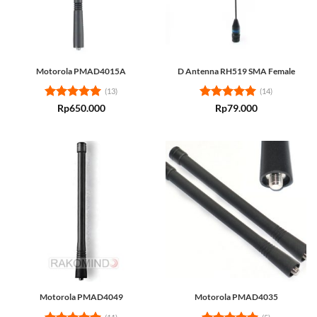
Motorola PMAD4015A
D Antenna RH519 SMA Female
(13)
(14)
Rated
5
Rated
5
Rp
650.000
Rp
79.000
out of 5
out of 5
Motorola PMAD4049
Motorola PMAD4035