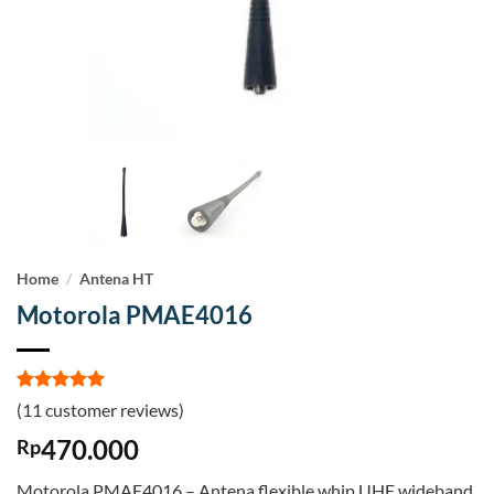
Home
/
Antena HT
Motorola PMAE4016
Rated
11
5
(
11
customer reviews)
out of 5
based on
470.000
Rp
customer
ratings
Motorola PMAE4016 – Antena flexible whip UHF wideband