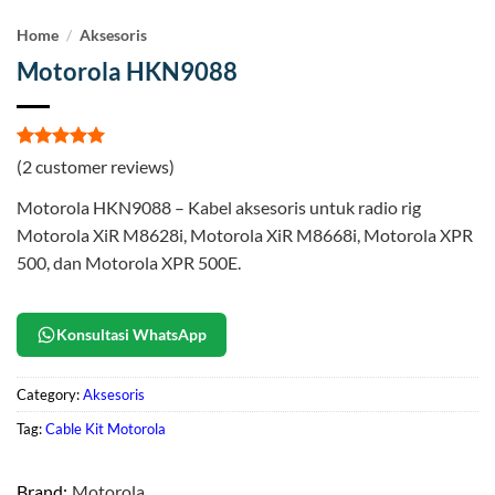
Home
/
Aksesoris
Motorola HKN9088
Rated
2
5
(
2
customer reviews)
out of 5
based on
Motorola HKN9088 – Kabel aksesoris untuk radio rig
customer
ratings
Motorola XiR M8628i, Motorola XiR M8668i, Motorola XPR
500, dan Motorola XPR 500E.
Konsultasi WhatsApp
Category:
Aksesoris
Tag:
Cable Kit Motorola
Brand:
Motorola