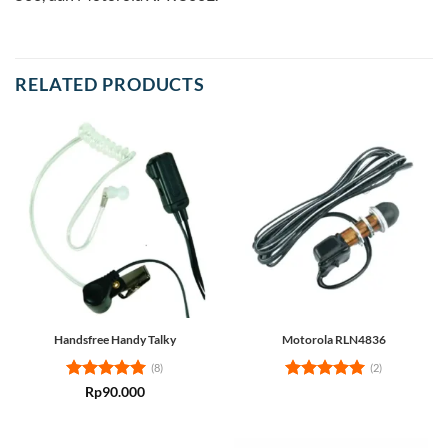
RELATED PRODUCTS
Handsfree Handy Talky
Motorola RLN4836
(8)
(2)
Rated
5
Rated
5
Rp
90.000
out of 5
out of 5