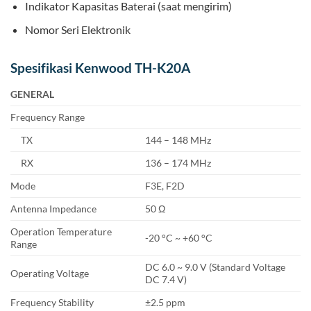
Indikator Kapasitas Baterai (saat mengirim)
Nomor Seri Elektronik
Spesifikasi Kenwood TH-K20A
GENERAL
Frequency Range
TX
144 – 148 MHz
RX
136 – 174 MHz
Mode
F3E, F2D
Antenna Impedance
50 Ω
Operation Temperature
-20 °C ~ +60 °C
Range
DC 6.0 ~ 9.0 V (Standard Voltage
Operating Voltage
DC 7.4 V)
Frequency Stability
±2.5 ppm