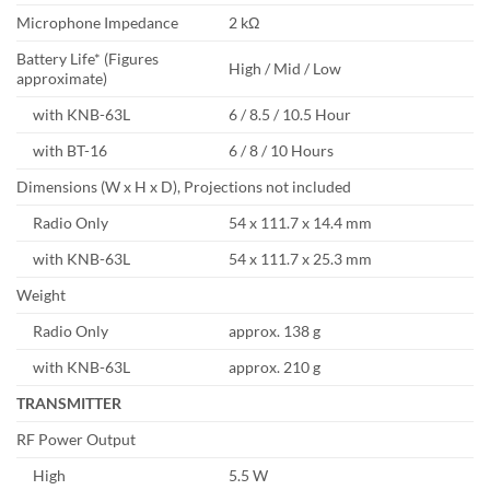
Microphone Impedance
2 kΩ
Battery Life* (Figures
High / Mid / Low
approximate)
with KNB-63L
6 / 8.5 / 10.5 Hour
with BT-16
6 / 8 / 10 Hours
Dimensions (W x H x D), Projections not included
Radio Only
54 x 111.7 x 14.4 mm
with KNB-63L
54 x 111.7 x 25.3 mm
Weight
Radio Only
approx. 138 g
with KNB-63L
approx. 210 g
TRANSMITTER
RF Power Output
High
5.5 W