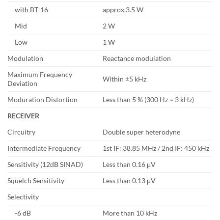
with BT-16
approx.3.5 W
Mid
2 W
Low
1 W
Modulation
Reactance modulation
Maximum Frequency
Within ±5 kHz
Deviation
Moduration Distortion
Less than 5 % (300 Hz ~ 3 kHz)
RECEIVER
Circuitry
Double super heterodyne
Intermediate Frequency
1st IF: 38.85 MHz / 2nd IF: 450 kHz
Sensitivity (12dB SINAD)
Less than 0.16 μV
Squelch Sensitivity
Less than 0.13 μV
Selectivity
-6 dB
More than 10 kHz