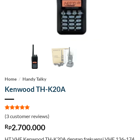
Home
/
Handy Talky
Kenwood TH-K20A
Rated
3
5
(
3
customer reviews)
out of 5
based on
2.700.000
Rp
customer
ratings
HT VHF Kenwood TH-K20A dengan frekuensi VHF 136-174