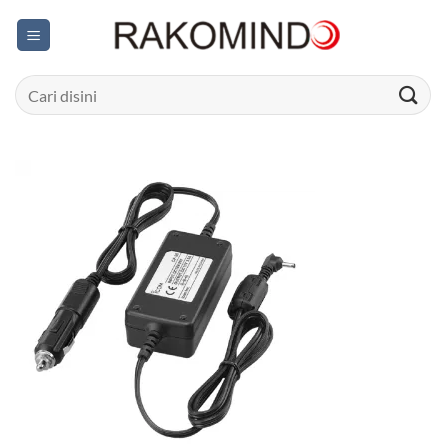
Skip
to
content
Search
for: