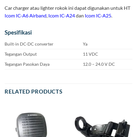
Car charger atau lighter rokok ini dapat digunakan untuk HT
Icom IC-A6 Airband
,
Icom IC-A24
dan
Icom IC-A25
.
Spesifikasi
Built-in DC-DC converter
Ya
Tegangan Output
11 VDC
Tegangan Pasokan Daya
12.0 – 24.0 V DC
RELATED PRODUCTS