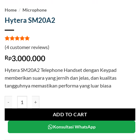
Home
/
Microphone
Hytera SM20A2
Rated
4
5
(
4
customer reviews)
out of 5
based on
3.000.000
Rp
customer
ratings
Hytera SM20A2 Telephone Handset dengan Keypad
memberikan suara yang jernih dan jelas, dan kualitas
tangguhnya memastikan performa yang luar biasa
Hytera SM20A2 quantity
ADD TO CART
Konsultasi WhatsApp