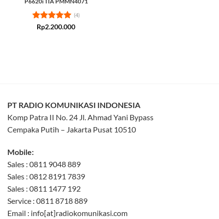
P6620i TIA PMMN4071
(4)
Rated
5
Rp
2.200.000
out of 5
PT RADIO KOMUNIKASI INDONESIA
Komp Patra II No. 24 Jl. Ahmad Yani Bypass
Cempaka Putih – Jakarta Pusat 10510
Mobile:
Sales : 0811 9048 889
Sales : 0812 8191 7839
Sales : 0811 1477 192
Service : 0811 8718 889
Email : info[at]radiokomunikasi.com