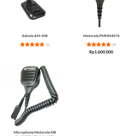
Adonis AM-508
Motorola PMMN4076
(1)
(4)
Rated
5
Rated
5
Rp
1.600.000
out of 5
out of 5
Microphone Motorola XiR