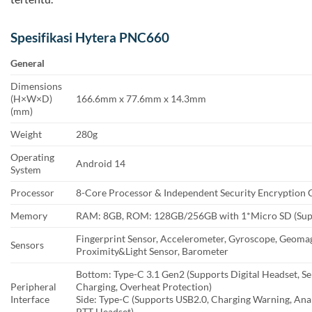
Spesifikasi Hytera PNC660
General
Dimensions
(H×W×D)
166.6mm x 77.6mm x 14.3mm
(mm)
Weight
280g
Operating
Android 14
System
Processor
8-Core Processor & Independent Security Encryption 
Memory
RAM: 8GB, ROM: 128GB/256GB with 1*Micro SD (Sup
Fingerprint Sensor, Accelerometer, Gyroscope, Geomag
Sensors
Proximity&Light Sensor, Barometer
Bottom: Type-C 3.1 Gen2 (Supports Digital Headset, Se
Peripheral
Charging, Overheat Protection)
Interface
Side: Type-C (Supports USB2.0, Charging Warning, Ana
PTT Headset)