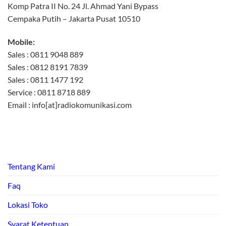
Komp Patra II No. 24 Jl. Ahmad Yani Bypass
Cempaka Putih – Jakarta Pusat 10510
Mobile:
Sales : 0811 9048 889
Sales : 0812 8191 7839
Sales : 0811 1477 192
Service : 0811 8718 889
Email : info[at]radiokomunikasi.com
Tentang Kami
Faq
Lokasi Toko
Syarat Ketentuan