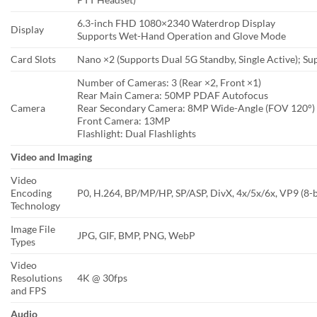
6.3-inch FHD 1080×2340 Waterdrop Display
Display
Supports Wet-Hand Operation and Glove Mode
Card Slots
Nano ×2 (Supports Dual 5G Standby, Single Active); Su
Number of Cameras: 3 (Rear ×2, Front ×1)
Rear Main Camera: 50MP PDAF Autofocus
Camera
Rear Secondary Camera: 8MP Wide-Angle (FOV 120°)
Front Camera: 13MP
Flashlight: Dual Flashlights
Video and Imaging
Video
Encoding
P0, H.264, BP/MP/HP, SP/ASP, DivX, 4x/5x/6x, VP9 (8-b
Technology
Image File
JPG, GIF, BMP, PNG, WebP
Types
Video
Resolutions
4K @ 30fps
and FPS
Audio