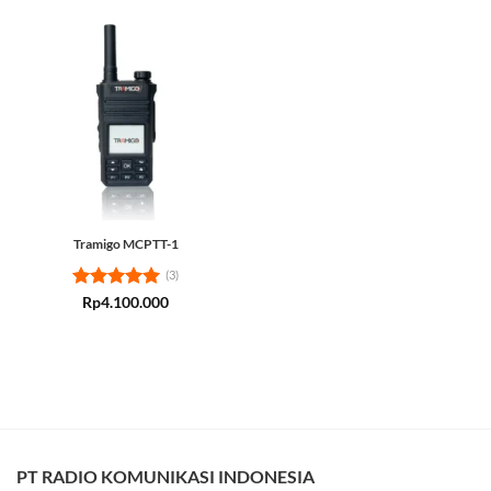
Tramigo MCPTT-1
(3)
Rated
5
Rp
4.100.000
out of 5
PT RADIO KOMUNIKASI INDONESIA