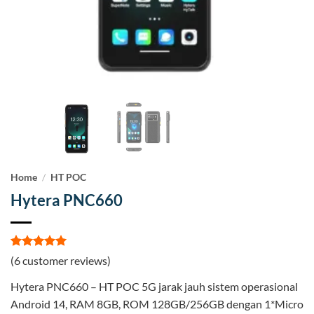
Home
/
HT POC
Hytera PNC660
Rated
6
5
(
6
customer reviews)
out of 5
based on
Hytera PNC660 – HT POC 5G jarak jauh sistem operasional
customer
ratings
Android 14, RAM 8GB, ROM 128GB/256GB dengan 1*Micro