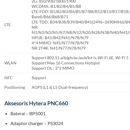
2G: 850/900/1800/1900
WCDMA: B1/B2/B4/B5/B8
LTE-FDD: B1/B2/B3/B4/B5/B7/B8/B12/B13/B17/B18/
Band)/B66/B68/B71
LTE-TDD: B34/B38/B39/B40/B41(2496~2690MHz)/B
LTE
NR:
N1/N2/N3/N5/N7/N8/N12/N20/N28/N38/N40/N41/
HPUE: B41/B42/N41/N78/N79
4*4 MIMO: N41/N77/N78/N79
NR 2T4R: N41/N77/N78/N79
Support 802.11 a/b/g/n/ac/ax/e/k/r/v, Wi-Fi 6E, Wi-Fi 5
WLAN
Support Max 16 Connections Hotspot
Support DL : 2*2 MIMO
NFC
Support
Positioning
AGPS (L1 & L5 Dual-frequency)
Aksesoris Hytera PNC660
Baterai – BP5001
Adaptor charger – PS3024