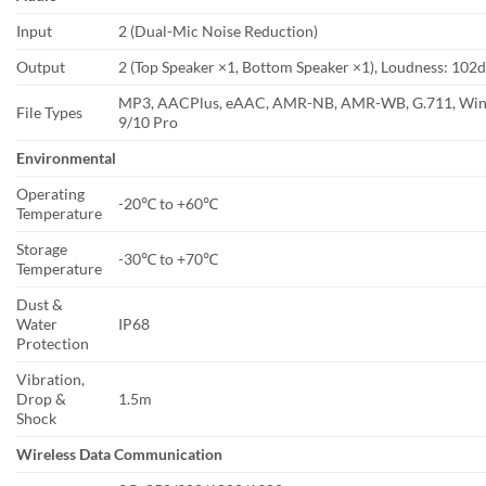
Input
2 (Dual-Mic Noise Reduction)
Output
2 (Top Speaker ×1, Bottom Speaker ×1), Loudness: 1
MP3, AACPlus, eAAC, AMR-NB, AMR-WB, G.711, Wi
File Types
9/10 Pro
Environmental
Operating
-20℃ to +60℃
Temperature
Storage
-30℃ to +70℃
Temperature
Dust &
Water
IP68
Protection
Vibration,
Drop &
1.5m
Shock
Wireless Data Communication