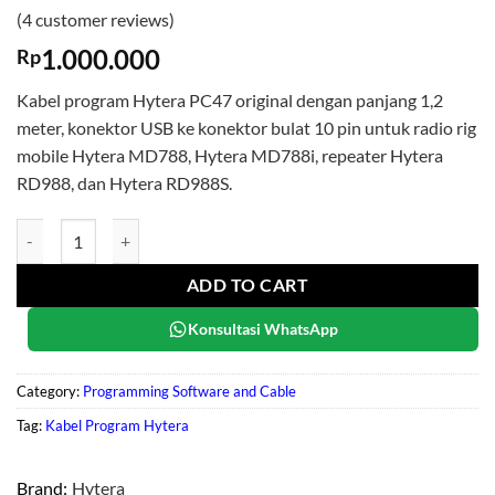
Rated
4
5
(
4
customer reviews)
out of 5
based on
1.000.000
Rp
customer
ratings
Kabel program Hytera PC47 original dengan panjang 1,2
meter, konektor USB ke konektor bulat 10 pin untuk radio rig
mobile Hytera MD788, Hytera MD788i, repeater Hytera
RD988, dan Hytera RD988S.
Hytera PC47 quantity
ADD TO CART
Konsultasi WhatsApp
Category:
Programming Software and Cable
Tag:
Kabel Program Hytera
Brand:
Hytera