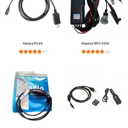
Hytera PC69
Maxton RPC-M5X
(7)
(4)
Rated
5
Rated
5
out of 5
out of 5