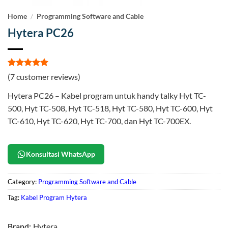
Home
/
Programming Software and Cable
Hytera PC26
Rated
7
5
(
7
customer reviews)
out of 5
based on
Hytera PC26 – Kabel program untuk handy talky Hyt TC-
customer
ratings
500, Hyt TC-508, Hyt TC-518, Hyt TC-580, Hyt TC-600, Hyt
TC-610, Hyt TC-620, Hyt TC-700, dan Hyt TC-700EX.
Konsultasi WhatsApp
Category:
Programming Software and Cable
Tag:
Kabel Program Hytera
Brand:
Hytera