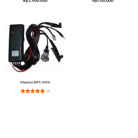
Rp
1.900.000
Rp
700.000
out of 5
out of 5
Maxton RPC-M5X
(4)
Rated
5
out of 5