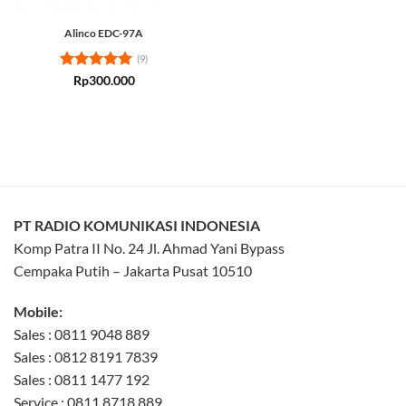
Alinco EDC-97A
(9)
Rated
5
Rp
300.000
out of 5
PT RADIO KOMUNIKASI INDONESIA
Komp Patra II No. 24 Jl. Ahmad Yani Bypass
Cempaka Putih – Jakarta Pusat 10510
Mobile:
Sales : 0811 9048 889
Sales : 0812 8191 7839
Sales : 0811 1477 192
Service : 0811 8718 889