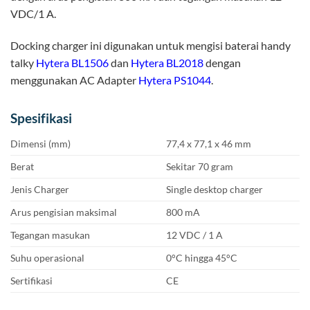
VDC/1 A.
Docking charger ini digunakan untuk mengisi baterai handy
talky
Hytera BL1506
dan
Hytera BL2018
dengan
menggunakan AC Adapter
Hytera PS1044
.
Spesifikasi
Dimensi (mm)
77,4 x 77,1 x 46 mm
Berat
Sekitar 70 gram
Jenis Charger
Single desktop charger
Arus pengisian maksimal
800 mA
Tegangan masukan
12 VDC / 1 A
Suhu operasional
0°C hingga 45°C
Sertifikasi
CE