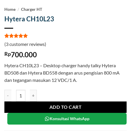
Home
/
Charger HT
Hytera CH10L23
Rated
3
5
(
3
customer reviews)
out of 5
based on
700.000
Rp
customer
ratings
Hytera CH10L23 – Desktop charger handy talky Hytera
BD508 dan Hytera BD558 dengan arus pengisian 800 mA
dan tegangan masukan 12 VDC/1 A.
Hytera CH10L23 quantity
ADD TO CART
Konsultasi WhatsApp